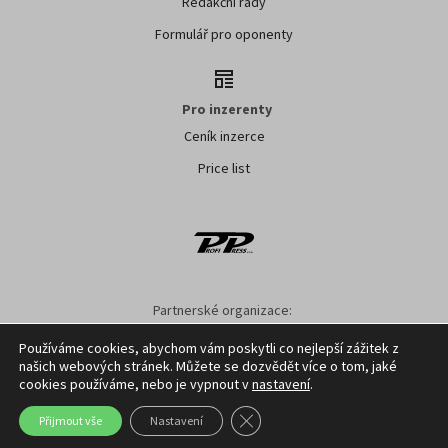
Redakční rady
Formulář pro oponenty
Pro inzerenty
Ceník inzerce
Price list
Partnerské organizace:
AK ČR
ZS ČR
ASZ ČR
SMA ČR
SDZT
Používáme cookies, abychom vám poskytli co nejlepší zážitek z
našich webových stránek. Můžete se dozvědět více o tom, jaké
Nastavení cookies
GDPR
Facebook
Kontakt
cookies používáme, nebo je vypnout v
nastavení
.
Zavřít cookie lištu GDPR
Přijmout vše
Nastavení
Copyright ©
2026
Profi Press s.r.o.