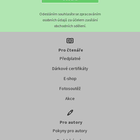
Odesláním souhlasíte se zpracováním
osobních údajů za účelem zasílání
obchodních sdělení.
Pro čtenáře
Předplatné
Dárkové certifikáty
E-shop
Fotosoutěž
Akce
Pro autory
Pokyny pro autory