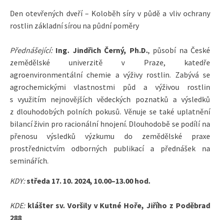
Den otevřených dveří – Koloběh síry v půdě a vliv ochrany
rostlin základní sírou na půdní poměry
Přednášející:
Ing. Jindřich Černý, Ph.D.
, působí na České
zemědělské univerzitě v Praze, katedře
agroenvironmentální chemie a výživy rostlin. Zabývá se
agrochemickými vlastnostmi půd a výživou rostlin
s využitím nejnovějších vědeckých poznatků a výsledků
z dlouhodobých polních pokusů. Věnuje se také uplatnění
bilancí živin pro racionální hnojení. Dlouhodobě se podílí na
přenosu výsledků výzkumu do zemědělské praxe
prostřednictvím odborných publikací a přednášek na
seminářích.
KDY:
středa 17. 10. 2024, 10.00–13.00 hod.
KDE:
klášter sv. Voršily v Kutné Hoře, Jiřího z Poděbrad
288