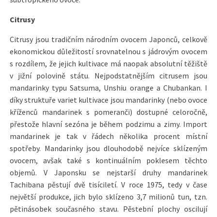
Citrusy
Citrusy jsou tradičním národním ovocem Japonců, celkově
ekonomickou důležitostí srovnatelnou s jádrovým ovocem
s rozdílem, že jejich kultivace má naopak absolutní těžiště
v jižní polovině státu. Nejpodstatnějším citrusem jsou
mandarinky typu Satsuma, Unshiu orange a Chubankan. I
díky struktuře variet kultivace jsou mandarinky (nebo ovoce
kříženců mandarinek s pomeranči) dostupné celoročně,
přestože hlavní sezóna je během podzimu a zimy. Import
mandarinek je tak v řádech několika procent místní
spotřeby. Mandarinky jsou dlouhodobě nejvíce sklízeným
ovocem, avšak také s kontinuálním poklesem těchto
objemů. V Japonsku se nejstarší druhy mandarinek
Tachibana pěstují dvě tisíciletí. V roce 1975, tedy v čase
největší produkce, jich bylo sklízeno 3,7 milionů tun, tzn.
pětinásobek současného stavu. Pěstební plochy oscilují