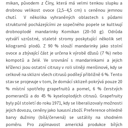
mikan, původem z Číny, která má velmi tenkou slupku a
drobnou velikost ovoce (2,5–4,5 cm) s ceněnou jemnou
chutí. V několika vyhraněných oblastech s půdami
strukturně pocházejícími ze sopečného popele se kultivují
drobnoplodé mandarinky Komikan (20–50 g). Odrůda
vytváří vzrůstné, staleté stromy poskytující několik set
kilogramů plodů. Z 90 % slouží mandarinky jako stolní
ovoce a zbývající část je určena k výrobě džusů (7 %) nebo
kompotů a želé. Ve srovnání s mandarinkami a jejich
kříženci jsou ostatní citrusy v roli silněji menšinové, kdy se
celkově na sklizni všech citrusů podílejí přibližně 6 %. Tento
stav se projevuje v tom, že domácí sklizeň pokrývá pouze 20
% místní spotřeby grapefruitů a pomel, 6 % čerstvých
pomerančů a do 45 % kyseloplodých citrusů. Grapefruity
byly půl století do roku 1971, kdy se liberalizovaly možnosti
jejich dovozu, ceněny jako luxusní zboží. Preference ohledně
barvy dužniny (bílá/červená) se ustálily na shodném
poměru. Pro zajímavost americká produkce bílých