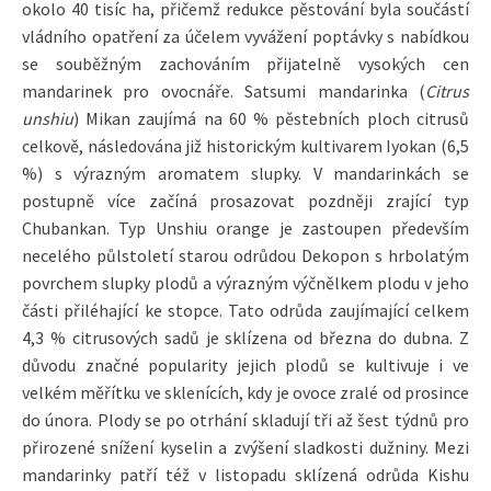
okolo 40 tisíc ha, přičemž redukce pěstování byla součástí
vládního opatření za účelem vyvážení poptávky s nabídkou
se souběžným zachováním přijatelně vysokých cen
mandarinek pro ovocnáře. Satsumi mandarinka (
Citrus
unshiu
) Mikan zaujímá na 60 % pěstebních ploch citrusů
celkově, následována již historickým kultivarem Iyokan (6,5
%) s výrazným aromatem slupky. V mandarinkách se
postupně více začíná prosazovat pozdněji zrající typ
Chubankan. Typ Unshiu orange je zastoupen především
necelého půlstoletí starou odrůdou Dekopon s hrbolatým
povrchem slupky plodů a výrazným výčnělkem plodu v jeho
části přiléhající ke stopce. Tato odrůda zaujímající celkem
4,3 % citrusových sadů je sklízena od března do dubna. Z
důvodu značné popularity jejich plodů se kultivuje i ve
velkém měřítku ve sklenících, kdy je ovoce zralé od prosince
do února. Plody se po otrhání skladují tři až šest týdnů pro
přirozené snížení kyselin a zvýšení sladkosti dužniny. Mezi
mandarinky patří též v listopadu sklízená odrůda Kishu