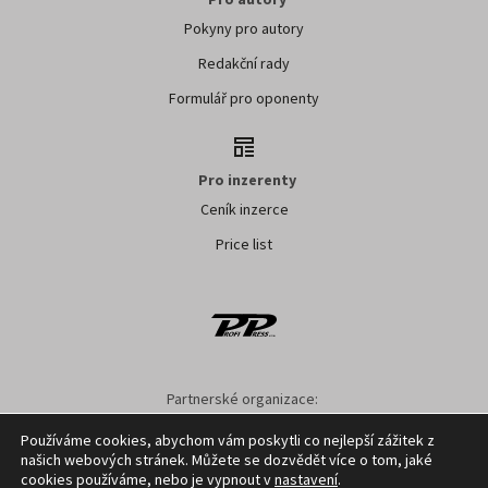
Pokyny pro autory
Redakční rady
Formulář pro oponenty
Pro inzerenty
Ceník inzerce
Price list
Partnerské organizace:
AK ČR
ZS ČR
ASZ ČR
SMA ČR
SDZT
Používáme cookies, abychom vám poskytli co nejlepší zážitek z
našich webových stránek. Můžete se dozvědět více o tom, jaké
Nastavení cookies
GDPR
Facebook
Kontakt
cookies používáme, nebo je vypnout v
nastavení
.