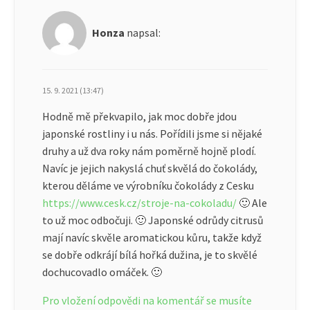
Honza
napsal:
15. 9. 2021 (13:47)
Hodně mě překvapilo, jak moc dobře jdou
japonské rostliny i u nás. Pořídili jsme si nějaké
druhy a už dva roky nám poměrně hojně plodí.
Navíc je jejich nakyslá chuť skvělá do čokolády,
kterou děláme ve výrobníku čokolády z Cesku
https://www.cesk.cz/stroje-na-cokoladu/
🙂 Ale
to už moc odbočuji. 🙂 Japonské odrůdy citrusů
mají navíc skvěle aromatickou kůru, takže když
se dobře odkrájí bílá hořká dužina, je to skvělé
dochucovadlo omáček. 🙂
Pro vložení odpovědi na komentář se musíte