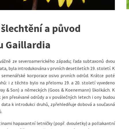
 šlechtění a původ
u Gaillardia
řevážně ze severoamerického západu; řada subtaxonů dvou
ata, byla introdukována v prvních desetiletích 19. století. K
ké semenářské korporace osivo prvních odrůd. Krátce poté
ů: i z těchto bylo na přelomu 19. a 20. století vyvedeno
way & Son) a německých (Goos & Koenemann) školkách. K
 jen přesévané odrůdy a v poválečných letech i ony budou
 data k introdukci druhů, zpřehledňuje dobová a současná
ů.
nami hapaxantní letničky (popř. dvouletky) a pollakantní