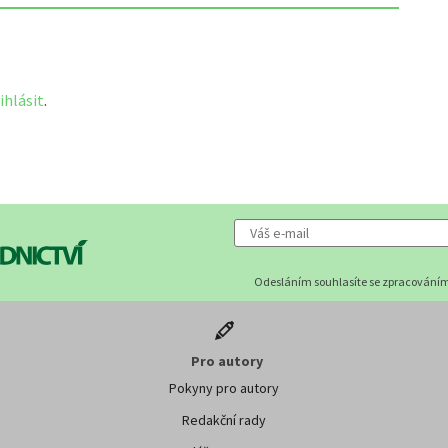
ihlásit
.
Odesláním souhlasíte se zpracováním
Pro autory
Pokyny pro autory
Redakční rady