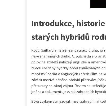
Introdukce, historie
starých hybridů rod
Rodu Gaillardia náleží asi patnáct druhů, p
nejvýznamnějších druhů, G. pulchella a G. arist
polovině století nabízejí anglické a americ
budou uvedeny hybridy obou zmiňovaných druh
množství odrůd v anglických (především Kel
závěru meziválečného období přetrvávají však
přesunuty na okraj zájmu. Review soustřeďuje
jména a dokumentuje vznik zahradních hybrid
Bývá zvykem vymezovat mezi zahradními květi