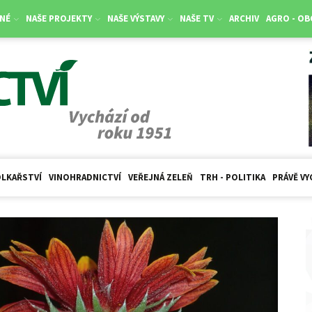
NÉ
NAŠE PROJEKTY
NAŠE VÝSTAVY
NAŠE TV
ARCHIV
AGRO - O
LKAŘSTVÍ
VINOHRADNICTVÍ
VEŘEJNÁ ZELEŇ
TRH - POLITIKA
PRÁVĚ VY