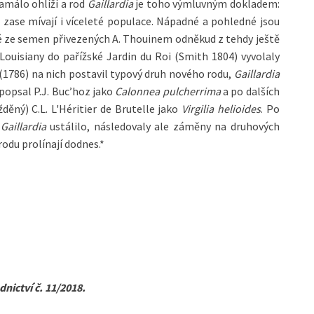
ramálo ohlíží a rod
Gaillardia
je toho výmluvným dokladem:
é zase mívají i víceleté populace. Nápadné a pohledné jsou
é ze semen přivezených A. Thouinem odněkud z tehdy ještě
ouisiany do pařížské Jardin du Roi (Smith 1804) vyvolaly
(1786) na nich postavil typový druh nového rodu,
Gaillardia
 popsal P.J. Buc’hoz jako
Calonnea pulcherrima
a po dalších
děný) C.L. L'Héritier de Brutelle jako
Virgilia helioides
. Po
o
Gaillardia
ustálilo, následovaly ale záměny na druhových
odu prolínají dodnes.*
dnictví č. 11/2018.