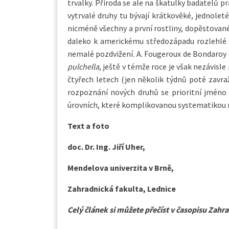
trvalky. Příroda se ale na škatulky badatelů p
vytrvalé druhy tu bývají krátkověké, jednolet
nicméně všechny a první rostliny, dopěstovan
daleko k americkému středozápadu rozlehlé L
nemalé pozdvižení. A. Fougeroux de Bondaroy 
pulchella
, ještě v témže roce je však nezávisle
čtyřech letech (jen několik týdnů poté zavraž
rozpoznání nových druhů se prioritní jmén
úrovních, které komplikovanou systematikou r
Text a foto
doc. Dr. Ing. Jiří Uher,
Mendelova univerzita v Brně,
Zahradnická fakulta, Lednice
Celý článek si můžete přečíst v časopisu Zahra