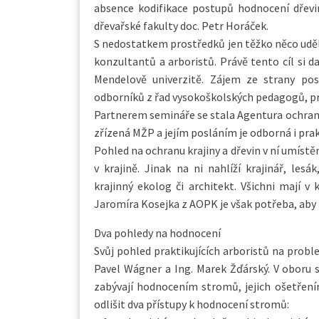
absence kodifikace postupů hodnocení dřevi
dřevařské fakulty doc. Petr Horáček.
S nedostatkem prostředků jen těžko něco ud
konzultantů a arboristů. Právě tento cíl si
Mendelově univerzitě. Zájem ze strany pos
odborníků z řad vysokoškolských pedagogů, prak
Partnerem semináře se stala Agentura ochrany 
zřízená MŽP a jejím posláním je odborná i prak
Pohled na ochranu krajiny a dřevin v ní umístě
v krajině. Jinak na ni nahlíží krajinář, le
krajinný ekolog či architekt. Všichni mají v 
Jaromíra Kosejka z AOPK je však potřeba, aby
Dva pohledy na hodnocení
Svůj pohled praktikujících arboristů na probl
Pavel Wágner a Ing. Marek Žďárský. V oboru s
zabývají hodnocením stromů, jejich ošetřením
odlišit dva přístupy k hodnocení stromů: