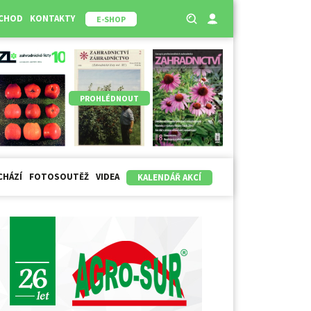
BCHOD
KONTAKTY
E-SHOP
PROHLÉDNOUT
CHÁZÍ
FOTOSOUTĚŽ
VIDEA
KALENDÁŘ AKCÍ