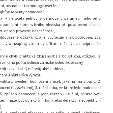
ní, neznalost technologií ošetření.
jícími aspekty hodnocení:
a) – ne zcela jednotně definovaný parametr nebo jeho
 opomíjení kompozičního hlediska při povolování kácení,
u oproti provozní bezpečnosti.,
odpovězena otázka, kdo jej vypracuje a jak podrobně, zda
obecný a neúplný, zásah by přitom měl být co nejpřesněji
h,
erým chybí praktická zkušenost s arboristikou, otázkou je
í velkého počtu jedinců za nízké jednotkové ceny,
rchitekty – každý má svůj úhel pohledu,
znam u některých výrazů.
valita provedení hodnocení a účel, jakému má sloužit, 2.
cení či vysvětlení), 3. roční doba, ve které bylo hodnocení
5. způsob hodnocení a jeho rozsah (vizuální, přístrojové,
ení může být objektivní (konkrétní defekty) a subjektivní
).
, je potřebná přesnost jejich výčtu a jasná lokalizace.