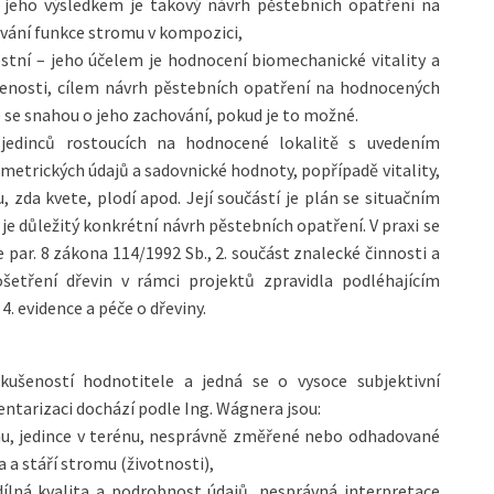
– jeho výsledkem je takový návrh pěstebních opatření na
vání funkce stromu v kompozici,
ostní – jeho účelem je hodnocení biomechanické vitality a
lenosti, cílem návrh pěstebních opatření na hodnocených
 se snahou o jeho zachování, pokud je to možné.
 jedinců rostoucích na hodnocené lokalitě s uvedením
etrických údajů a sadovnické hodnoty, popřípadě vitality,
u, zda kvete, plodí apod. Její součástí je plán se situačním
 je důležitý konkrétní návrh pěstebních opatření. V praxi se
e par. 8 zákona 114/1992 Sb., 2. součást znalecké činnosti a
etření dřevin v rámci projektů zpravidla podléhajícím
. evidence a péče o dřeviny.
ušeností hodnotitele a jedná se o vysoce subjektivní
ventarizaci dochází podle Ing. Wágnera jsou:
onu, jedince v terénu, nesprávně změřené nebo odhadované
 a stáří stromu (životnosti),
dílná kvalita a podrobnost údajů, nesprávná interpretace