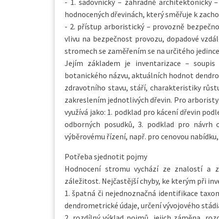
- 1. sadovnický – zahradně architektonický 
hodnocených dřevinách, který směřuje k zacho
- 2. přístup arboristický – provozně bezpečn
vlivu na bezpečnost provozu, dopadové vzdá
stromech se zaměřením se na určitého jedince
Jejím základem je inventarizace – soupis
botanického názvu, aktuálních hodnot dendrom
zdravotního stavu, stáří, charakteristiky růst
zakreslením jednotlivých dřevin. Pro arboristy
využívá jako: 1. podklad pro kácení dřevin podl
odborných posudků, 3. podklad pro návrh oš
výběrovému řízení, např. pro cenovou nabídku, 4
Potřeba sjednotit pojmy
Hodnocení stromu vychází ze znalostí a zk
záležitost. Nejčastější chyby, ke kterým při in
1. špatná či nejednoznačná identifikace tax
dendrometrické údaje, určení vývojového stádia
2. rozdílný výklad pojmů, jejich záměna, roz