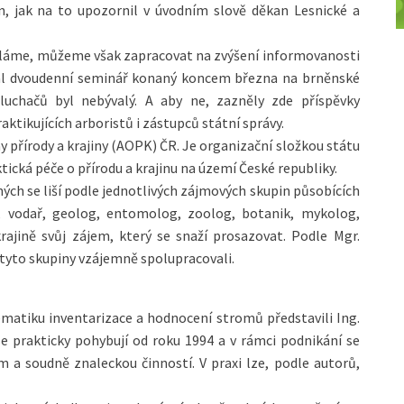
n, jak na to upozornil v úvodním slově děkan Lesnické a
ěláme, můžeme však zapracovat na zvýšení informovanosti
 dal dvoudenní seminář konaný koncem března na brněnské
luchačů byl nebývalý. A aby ne, zazněly zde příspěvky
tikujících arboristů i zástupců státní správy.
přírody a krajiny (AOPK) ČR. Je organizační složkou státu
tická péče o přírodu a krajinu na území České republiky.
ných se liší podle jednotlivých zájmových skupin působících
sák, vodař, geolog, entomolog, zoolog, botanik, mykolog,
krajině svůj zájem, který se snaží prosazovat. Podle Mgr.
 tyto skupiny vzájemně spolupracovali.
ematiku inventarizace a hodnocení stromů představili Ing.
e prakticky pohybují od roku 1994 a v rámci podnikání se
 a soudně znaleckou činností. V praxi lze, podle autorů,