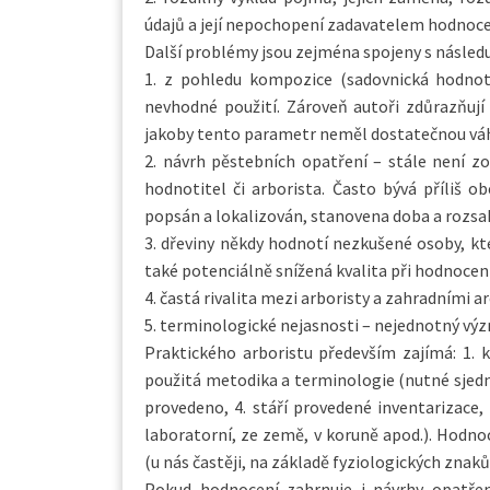
údajů a její nepochopení zadavatelem hodnoce
Další problémy jsou zejména spojeny s následu
1. z pohledu kompozice (sadovnická hodnot
nevhodné použití. Zároveň autoři zdůrazňují
jakoby tento parametr neměl dostatečnou váh
2. návrh pěstebních opatření – stále není z
hodnotitel či arborista. Často bývá příliš 
popsán a lokalizován, stanovena doba a rozsa
3. dřeviny někdy hodnotí nezkušené osoby, kt
také potenciálně snížená kvalita při hodnocen
4. častá rivalita mezi arboristy a zahradními a
5. terminologické nejasnosti – nejednotný vý
Praktického arboristu především zajímá: 1. k
použitá metodika a terminologie (nutné sjedno
provedeno, 4. stáří provedené inventarizace, 
laboratorní, ze země, v koruně apod.). Hodnoc
(u nás častěji, na základě fyziologických znaků
Pokud hodnocení zahrnuje i návrhy opatření