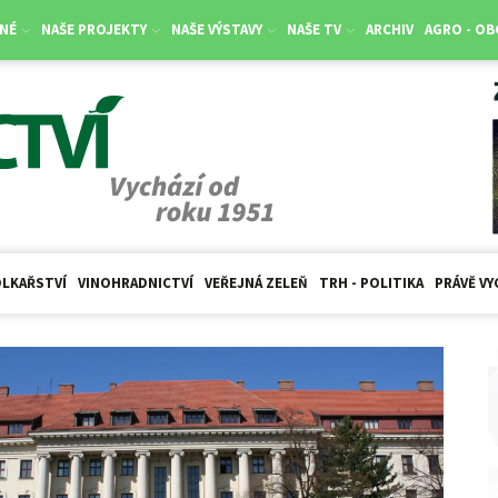
NÉ
NAŠE PROJEKTY
NAŠE VÝSTAVY
NAŠE TV
ARCHIV
AGRO - O
LKAŘSTVÍ
VINOHRADNICTVÍ
VEŘEJNÁ ZELEŇ
TRH - POLITIKA
PRÁVĚ VY