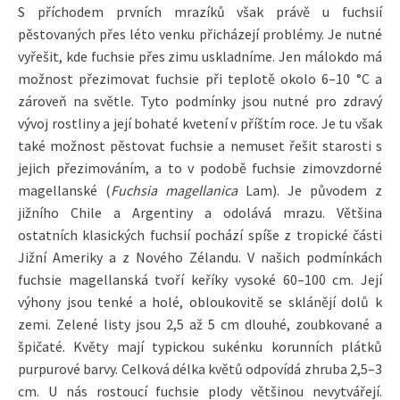
S příchodem prvních mrazíků však právě u fuchsií
pěstovaných přes léto venku přicházejí problémy. Je nutné
vyřešit, kde fuchsie přes zimu uskladníme. Jen málokdo má
možnost přezimovat fuchsie při teplotě okolo 6–10 °C a
zároveň na světle. Tyto podmínky jsou nutné pro zdravý
vývoj rostliny a její bohaté kvetení v příštím roce. Je tu však
také možnost pěstovat fuchsie a nemuset řešit starosti s
jejich přezimováním, a to v podobě fuchsie zimovzdorné
magellanské (
Fuchsia magellanica
Lam). Je původem z
jižního Chile a Argentiny a odolává mrazu. Většina
ostatních klasických fuchsií pochází spíše z tropické části
Jižní Ameriky a z Nového Zélandu. V našich podmínkách
fuchsie magellanská tvoří keříky vysoké 60–100 cm. Její
výhony jsou tenké a holé, obloukovitě se sklánějí dolů k
zemi. Zelené listy jsou 2,5 až 5 cm dlouhé, zoubkované a
špičaté. Květy mají typickou sukénku korunních plátků
purpurové barvy. Celková délka květů odpovídá zhruba 2,5–3
cm. U nás rostoucí fuchsie plody většinou nevytvářejí.