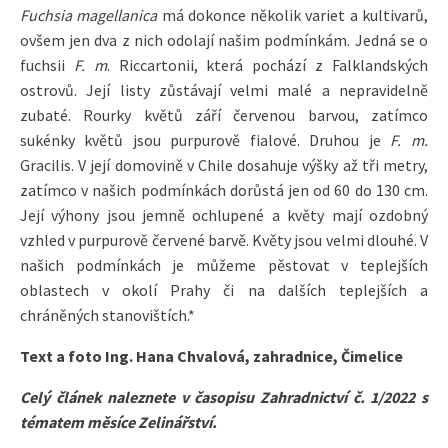
Fuchsia magellanica
má dokonce několik variet a kultivarů,
ovšem jen dva z nich odolají našim podmínkám. Jedná se o
fuchsii
F. m
. Riccartonii, která pochází z Falklandských
ostrovů. Její listy zůstávají velmi malé a nepravidelně
zubaté. Rourky květů září červenou barvou, zatímco
sukénky květů jsou purpurově fialové. Druhou je
F. m.
Gracilis. V její domovině v Chile dosahuje výšky až tři metry,
zatímco v našich podmínkách dorůstá jen od 60 do 130 cm.
Její výhony jsou jemně ochlupené a květy mají ozdobný
vzhled v purpurově červené barvě. Květy jsou velmi dlouhé. V
našich podmínkách je můžeme pěstovat v teplejších
oblastech v okolí Prahy či na dalších teplejších a
chráněných stanovištích.*
Text a foto
Ing. Hana Chvalová,
zahradnice,
Čimelice
Celý článek naleznete v časopisu Zahradnictví č. 1/2022 s
tématem měsíce Zelinářství.