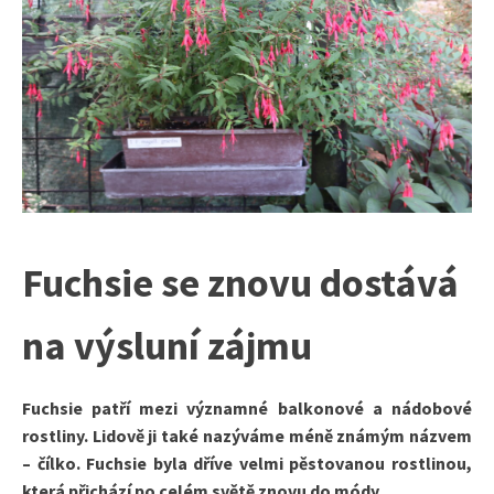
Fuchsie se znovu dostává
na výsluní zájmu
Fuchsie patří mezi významné balkonové a nádobové
rostliny. Lidově ji také nazýváme méně známým názvem
– čílko.
Fuchsie byla dříve velmi pěstovanou rostlinou,
která přichází po celém světě znovu do módy.