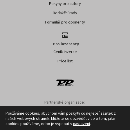
Pokyny pro autory
Redakční rady
Formulář pro oponenty
Pro inzerenty
Ceník inzerce
Price list
Partnerské organizace:
AK ČR
ZS ČR
ASZ ČR
SMA ČR
SDZT
Používáme cookies, abychom vám poskytli co nejlepší zážitek z
našich webových stránek. Můžete se dozvědět více o tom, jaké
Nastavení cookies
GDPR
Facebook
Kontakt
cookies používáme, nebo je vypnout v
nastavení
.