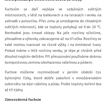
Fuchsiím se daří nejlépe ve vzdušných světlých
místnostech, v létě na balkonech a na terasách i venku na
zahradě v polostínu. Přes zimu je umisťujeme do chladných
světlých místností, kde se teploty pohybují od 4 do 10 °C.
Nevhodné jsou tmavé sklepy. Na jaře rostliny očistíme,
přesadíme a výhonky zakracujeme až na tři očka. Rostliny se
také mohou tvarovat na různé výšky i na kmínkové tvary.
Pokud máme v létě rostliny venku, je lépe je chránit před
dlouhotrvajícím deštěm. Při přesazování používáme dobrou
kompostovou zeminu obohacenou rašelinou a pískem.
Fuchsie můžeme rozmnožovat v jarním období tzv.
bylinnými řízky, které dobře zakoření v množárenském
substrátu na bázi rašeliny a písku. Podle teploty koření dva
až tři týdny.
Zimovzdorná fuchsie