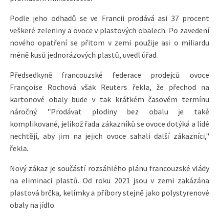
Podle jeho odhadů se ve Francii prodává asi 37 procent
veškeré zeleniny a ovoce v plastových obalech. Po zavedení
nového opatření se přitom v zemi použije asi o miliardu
méně kusů jednorázových plastů, uvedl úřad.
Předsedkyně francouzské federace prodejců ovoce
Françoise Rochová však Reuters řekla, že přechod na
kartonové obaly bude v tak krátkém časovém termínu
náročný. "Prodávat plodiny bez obalu je také
komplikované, jelikož řada zákazníků se ovoce dotýká a lidé
nechtějí, aby jim na jejich ovoce sahali další zákazníci,"
řekla.
Nový zákaz je součástí rozsáhlého plánu francouzské vlády
na eliminaci plastů. Od roku 2021 jsou v zemi zakázána
plastová brčka, kelímky a příbory stejně jako polystyrenové
obaly na jídlo.