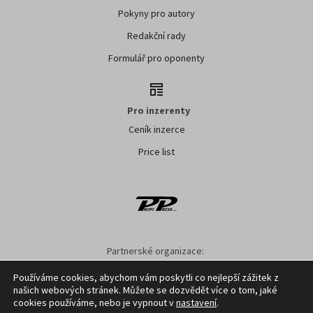
Pokyny pro autory
Redakční rady
Formulář pro oponenty
Pro inzerenty
Ceník inzerce
Price list
Partnerské organizace:
AK ČR
ZS ČR
ASZ ČR
SMA ČR
SDZT
Používáme cookies, abychom vám poskytli co nejlepší zážitek z
našich webových stránek. Můžete se dozvědět více o tom, jaké
Nastavení cookies
GDPR
Facebook
Kontakt
cookies používáme, nebo je vypnout v
nastavení
.