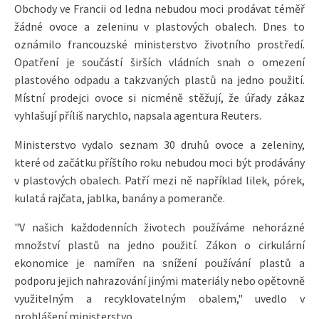
Obchody ve Francii od ledna nebudou moci prodávat téměř
žádné ovoce a zeleninu v plastových obalech. Dnes to
oznámilo francouzské ministerstvo životního prostředí.
Opatření je součástí širších vládních snah o omezení
plastového odpadu a takzvaných plastů na jedno použití.
Místní prodejci ovoce si nicméně stěžují, že úřady zákaz
vyhlašují příliš narychlo, napsala agentura Reuters.
Ministerstvo vydalo seznam 30 druhů ovoce a zeleniny,
které od začátku příštího roku nebudou moci být prodávány
v plastových obalech. Patří mezi ně například lilek, pórek,
kulatá rajčata, jablka, banány a pomeranče.
"V našich každodenních životech používáme nehorázné
množství plastů na jedno použití. Zákon o cirkulární
ekonomice je namířen na snížení používání plastů a
podporu jejich nahrazování jinými materiály nebo opětovně
využitelným a recyklovatelným obalem," uvedlo v
prohlášení ministerstvo.