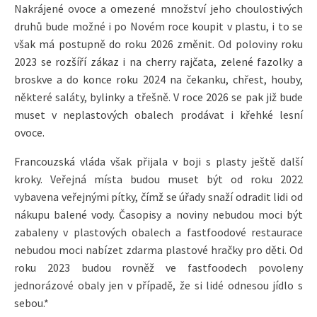
Nakrájené ovoce a omezené množství jeho choulostivých
druhů bude možné i po Novém roce koupit v plastu, i to se
však má postupně do roku 2026 změnit. Od poloviny roku
2023 se rozšíří zákaz i na cherry rajčata, zelené fazolky a
broskve a do konce roku 2024 na čekanku, chřest, houby,
některé saláty, bylinky a třešně. V roce 2026 se pak již bude
muset v neplastových obalech prodávat i křehké lesní
ovoce.
Francouzská vláda však přijala v boji s plasty ještě další
kroky. Veřejná místa budou muset být od roku 2022
vybavena veřejnými pítky, čímž se úřady snaží odradit lidi od
nákupu balené vody. Časopisy a noviny nebudou moci být
zabaleny v plastových obalech a fastfoodové restaurace
nebudou moci nabízet zdarma plastové hračky pro děti. Od
roku 2023 budou rovněž ve fastfoodech povoleny
jednorázové obaly jen v případě, že si lidé odnesou jídlo s
sebou.*