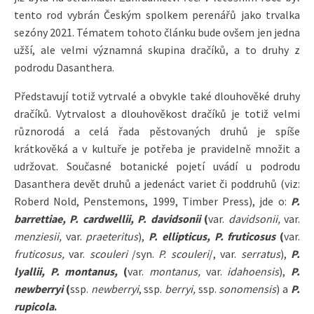
tento rod vybrán Českým spolkem perenářů jako trvalka
sezóny 2021. Tématem tohoto článku bude ovšem jen jedna
užší, ale velmi významná skupina dračíků, a to druhy z
podrodu Dasanthera.
Představují totiž vytrvalé a obvykle také dlouhověké druhy
dračíků. Vytrvalost a dlouhověkost dračíků je totiž velmi
různorodá a celá řada pěstovaných druhů je spíše
krátkověká a v kultuře je potřeba je pravidelně množit a
udržovat. Současné botanické pojetí uvádí u podrodu
Dasanthera devět druhů a jedenáct variet či poddruhů (viz:
Roberd Nold, Penstemons, 1999, Timber Press), jde o:
P.
barrettiae, P. cardwellii, P. davidsonii
(
var.
davidsonii,
var.
menziesii,
var.
praeteritus
),
P. ellipticus, P. fruticosus
(
var.
fruticosus,
var.
scouleri
/syn.
P. scouleri
/, var.
serratus
),
P.
lyallii, P. montanus,
(
var.
montanus,
var.
idahoensis
),
P.
newberryi
(
ssp.
newberryi
, ssp.
berryi,
ssp.
sonomensis
) a
P.
rupicola
.