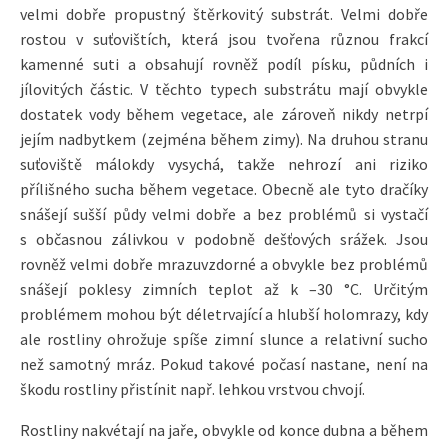
velmi dobře propustný štěrkovitý substrát. Velmi dobře
rostou v suťovištích, která jsou tvořena různou frakcí
kamenné suti a obsahují rovněž podíl písku, půdních i
jílovitých částic. V těchto typech substrátu mají obvykle
dostatek vody během vegetace, ale zároveň nikdy netrpí
jejím nadbytkem (zejména během zimy). Na druhou stranu
suťoviště málokdy vysychá, takže nehrozí ani riziko
přílišného sucha během vegetace. Obecně ale tyto dračíky
snášejí sušší půdy velmi dobře a bez problémů si vystačí
s občasnou zálivkou v podobně dešťových srážek. Jsou
rovněž velmi dobře mrazuvzdorné a obvykle bez problémů
snášejí poklesy zimních teplot až k –30 °C. Určitým
problémem mohou být déletrvající a hlubší holomrazy, kdy
ale rostliny ohrožuje spíše zimní slunce a relativní sucho
než samotný mráz. Pokud takové počasí nastane, není na
škodu rostliny přistínit např. lehkou vrstvou chvojí.
Rostliny nakvétají na jaře, obvykle od konce dubna a během