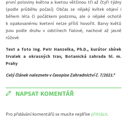
první poloviny května a kvetou většinou tři až čtyři týdny
(podle průběhu počasí). Občas se nějaký kvítek objeví i
během léta či počátkem podzimu, ale o nějaké ochotě
k opakovanému kvetení nelze příliš hovořit. Barvy květů
jsou podle druhu v odstínech fialové, nachové až jasně
růžové.
Text a foto
Ing. Petr Hanzelka, Ph.D.,
kurátor sbírek
trvalek a okrasných trav,
Botanická zahrada hl. m.
Prahy
Celý článek naleznete v časopise Zahradnictví č. 7/2021.*
NAPSAT KOMENTÁŘ
Pro přidávání komentářů se musíte nejdříve
přihlásit
.