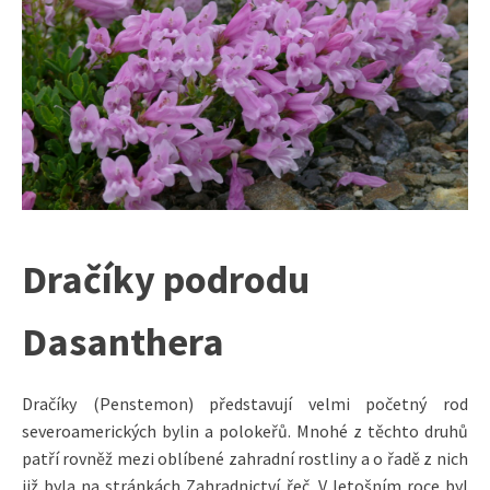
Dračíky podrodu
Dasanthera
Dračíky (Penstemon) představují velmi početný rod
severoamerických bylin a polokeřů. Mnohé z těchto druhů
patří rovněž mezi oblíbené zahradní rostliny a o řadě z nich
již byla na stránkách Zahradnictví řeč. V letošním roce byl