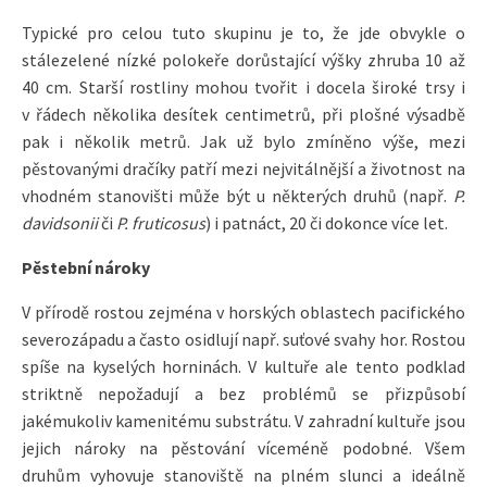
Typické pro celou tuto skupinu je to, že jde obvykle o
stálezelené nízké polokeře dorůstající výšky zhruba 10 až
40 cm. Starší rostliny mohou tvořit i docela široké trsy i
v řádech několika desítek centimetrů, při plošné výsadbě
pak i několik metrů. Jak už bylo zmíněno výše, mezi
pěstovanými dračíky patří mezi nejvitálnější a životnost na
vhodném stanovišti může být u některých druhů (např.
P.
davidsonii
či
P. fruticosus
) i patnáct, 20 či dokonce více let.
Pěstební nároky
V přírodě rostou zejména v horských oblastech pacifického
severozápadu a často osidlují např. suťové svahy hor. Rostou
spíše na kyselých horninách. V kultuře ale tento podklad
striktně nepožadují a bez problémů se přizpůsobí
jakémukoliv kamenitému substrátu. V zahradní kultuře jsou
jejich nároky na pěstování víceméně podobné. Všem
druhům vyhovuje stanoviště na plném slunci a ideálně