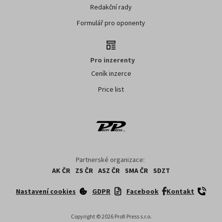
Redakční rady
Formulář pro oponenty
Pro inzerenty
Ceník inzerce
Price list
Partnerské organizace:
AK ČR
ZS ČR
ASZ ČR
SMA ČR
SDZT
Nastavení cookies
GDPR
Facebook
Kontakt
Copyright ©
2026
Profi Press s.r.o.