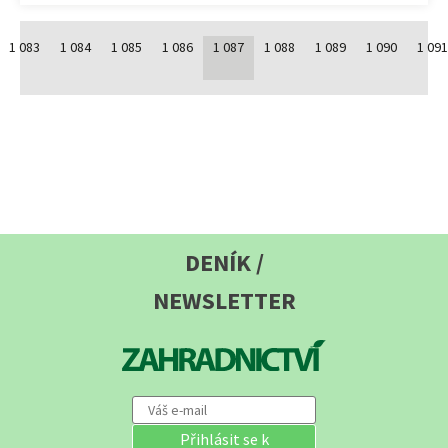
1 083
1 084
1 085
1 086
1 087
1 088
1 089
1 090
1 09
DENÍK /
NEWSLETTER
Přihlásit se k