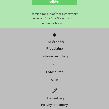
odběru
Odesláním souhlasíte se zpracováním
osobních údajů za účelem zasílání
obchodních sdělení.
Pro čtenáře
Předplatné
Dárkové certifikáty
E-shop
Fotosoutěž
Akce
Pro autory
Pokyny pro autory