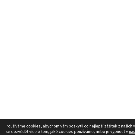
Používáme cookies, abychom vám poskytli co nejlepší zážitek z našich
se dozvědět více o tom, jaké cookies používáme, nebo je vypnout v
nas