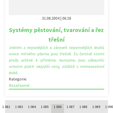
31.08.2004 | 06:18
Systémy pěstování, tvarování a řez
třešní
Jedním z nejranějších a zároveň nejcennějších druhů
ovoce mírného pásma jsou třešně. Za čerstvé stolní
plody určené k přímému konzumu jsou zákazníci
ochotni platit nejvyšší ceny, zvláště v mimosezónní
době.
Kategorie:
Nezařazené
1 082
1 083
1 084
1 085
1 086
1 087
1 088
1 089
1 09