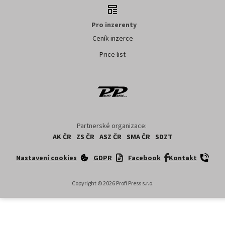
Pro inzerenty
Ceník inzerce
Price list
Partnerské organizace:
AK ČR
ZS ČR
ASZ ČR
SMA ČR
SDZT
Nastavení cookies
GDPR
Facebook
Kontakt
Copyright ©
2026
Profi Press s.r.o.