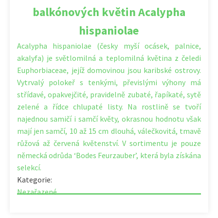
balkónových květin Acalypha
hispaniolae
Acalypha hispaniolae (česky myší ocásek, palnice,
akalyfa) je světlomilná a teplomilná květina z čeledi
Euphorbiaceae, jejíž domovinou jsou karibské ostrovy.
Vytrvalý polokeř s tenkými, převislými výhony má
střídavé, opakvejčité, pravidelně zubaté, řapíkaté, sytě
zelené a řídce chlupaté listy. Na rostlině se tvoří
najednou samičí i samčí květy, okrasnou hodnotu však
mají jen samčí, 10 až 15 cm dlouhá, válečkovitá, tmavě
růžová až červená květenství. V sortimentu je pouze
německá odrůda ‘Bodes Feurzauber’, která byla získána
selekcí.
Kategorie:
Nezařazené