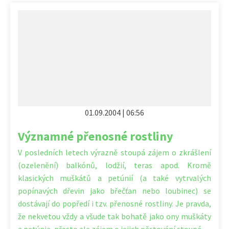
01.09.2004 | 06:56
Významné přenosné rostliny
V posledních letech výrazně stoupá zájem o zkrášlení
(ozelenění) balkónů, lodžií, teras apod. Kromě
klasických muškátů a petúnií (a také vytrvalých
popínavých dřevin jako břečťan nebo loubinec) se
dostávají do popředí i tzv. přenosné rostliny. Je pravda,
že nekvetou vždy a všude tak bohatě jako ony muškáty
a petúnie, přesto ale zájem o jejich pěstování stoupá.