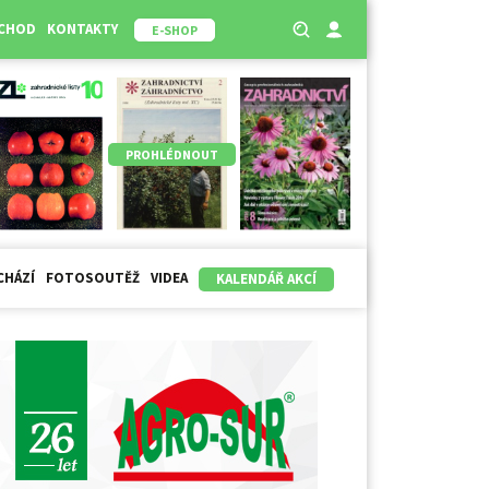
BCHOD
KONTAKTY
E-SHOP
PROHLÉDNOUT
CHÁZÍ
FOTOSOUTĚŽ
VIDEA
KALENDÁŘ AKCÍ