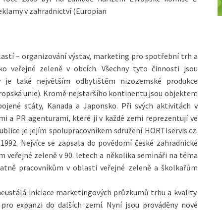
eklamy v zahradnictví (Europian
blastí – organizování výstav, marketing pro spotřební trh a
ko veřejné zeleně v obcích. Všechny tyto činnosti jsou
ý je také největším odbytištěm nizozemské produkce
ropská unie). Kromě nejstaršího kontinentu jsou objektem
jené státy, Kanada a Japonsko. Při svých aktivitách v
i a PR agenturami, které ji v každé zemi reprezentují ve
blice je jejím spolupracovníkem sdružení HORTIservis.cz.
 1992. Nejvíce se zapsala do povědomí české zahradnické
em veřejné zeleně v 90. letech a několika semináři na téma
platně pracovníkům v oblasti veřejné zeleně a školkařům
neustálá iniciace marketingových průzkumů trhu a kvality.
ro expanzi do dalších zemí. Nyní jsou prováděny nové