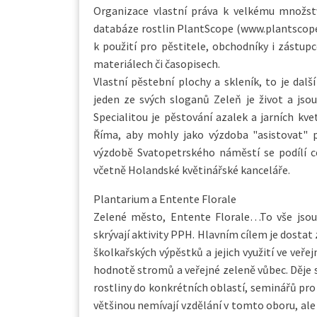
Organizace vlastní práva k velkému množstv
databáze rostlin PlantScope (www.plantscope.n
k použití pro pěstitele, obchodníky i zástupc
materiálech či časopisech.
Vlastní pěstební plochy a skleník, to je dalš
jeden ze svých sloganů Zeleň je život a jso
Specialitou je pěstování azalek a jarních kv
Říma, aby mohly jako výzdoba "asistovat" 
výzdobě Svatopetrského náměstí se podílí c
včetně Holandské květinářské kanceláře.
Plantarium a Entente Florale
Zelené město, Entente Florale…To vše jsou
skrývají aktivity PPH. Hlavním cílem je dostat
školkařských výpěstků a jejich využití ve veř
hodnotě stromů a veřejné zeleně vůbec. Děje 
rostliny do konkrétních oblastí, seminářů pro
většinou nemívají vzdělání v tomto oboru, ale