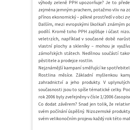
výhody zeleně PPH upozorňuje? Je to předevší
zejména jemným prachem, potažmo vliv na zdra
přínos ekonomický – pěkné prostředí v obci zvy
Dalším, mezi evropskými školkaři známým po
podílí. Kromě toho PPH zajišťuje i účast niz
veletrzích, například v současné době narůst
vlastní plochy a skleníky – mohou je využíva
zámořských státech. Nedílnou součástí tako
pěstitele a prodejce rostlin.
Nejznámější kampaní směřující ke spotřebitel
Rostlina měsíce. Základní myšlenkou kam
zahradnictví a jeho produkty. V uplynulých
současnosti jsou to spíše tématické celky. 
rok 2006 byly zveřejněny v čísle 1/2006 časopis
Co dodat závěrem? Snad jen tolik, že relativn
svém počínání úspěšný. Nizozemské produkty 
svém velikonočním projevu každý rok této malé