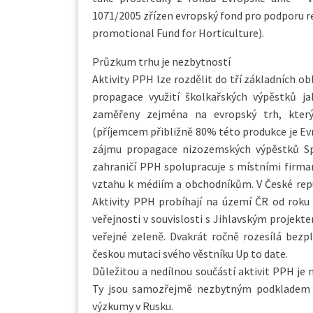
1071/2005 zřízen evropský fond pro podporu r
promotional Fund for Horticulture).
Průzkum trhu je nezbytností
Aktivity PPH lze rozdělit do tří základních o
propagace využití školkařských výpěstků ja
zaměřeny zejména na evropský trh, kter
(příjemcem přibližně 80% této produkce je Ev
zájmu propagace nizozemských výpěstků Spo
zahraničí PPH spolupracuje s místními firmam
vztahu k médiím a obchodníkům. V České repu
Aktivity PPH probíhají na území ČR od roku
veřejnosti v souvislosti s Jihlavským projekt
veřejné zeleně. Dvakrát ročně rozesílá bez
českou mutaci svého věstníku Up to date.
Důležitou a nedílnou součástí aktivit PPH je 
Ty jsou samozřejmě nezbytným podkladem p
výzkumy v Rusku.