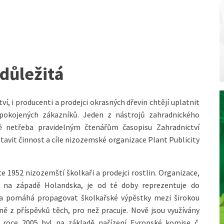
 důležitá
í, i producenti a prodejci okrasných dřevin chtějí uplatnit
spokojených zákazníků. Jeden z nástrojů zahradnického
ě netřeba pravidelným čtenářům časopisu Zahradnictví
tavit činnost a cíle nizozemské organizace Plant Publicity
oce 1952 nizozemští školkaři a prodejci rostlin. Organizace,
 na západě Holandska, je od té doby reprezentuje do
 a pomáhá propagovat školkařské výpěstky mezi širokou
žně z příspěvků těch, pro než pracuje. Nově jsou využívány
 roce 2005 byl na základě nařízení Evropské komise č.