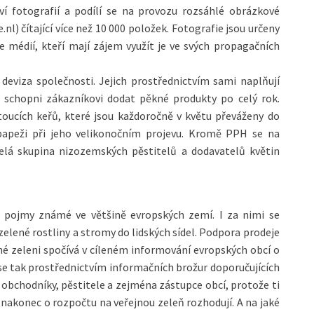
í fotografií a podílí se na provozu rozsáhlé obrázkové
l) čítající více než 10 000 položek. Fotografie jsou určeny
e médií, kteří mají zájem využít je ve svých propagačních
í deviza společnosti. Jejich prostřednictvím sami naplňují
u schopni zákazníkovi dodat pěkné produkty po celý rok.
etoucích keřů, které jsou každoročně v květu převáženy do
papeži při jeho velikonočním projevu. Kromě PPH se na
elá skupina nizozemských pěstitelů a dodavatelů květin
 pojmy známé ve většině evropských zemí. I za nimi se
 zelené rostliny a stromy do lidských sídel. Podpora prodeje
ejné zeleni spočívá v cíleném informování evropských obcí o
se tak prostřednictvím informačních brožur doporučujících
 obchodníky, pěstitele a zejména zástupce obcí, protože ti
 nakonec o rozpočtu na veřejnou zeleň rozhodují. A na jaké