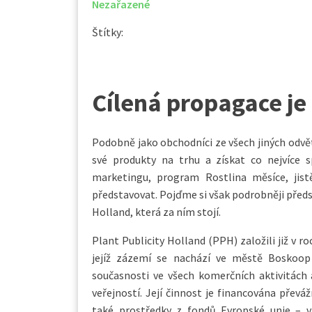
Nezařazené
Štítky:
Cílená propagace je
Podobně jako obchodníci ze všech jiných odvětv
své produkty na trhu a získat co nejvíce 
marketingu, program Rostlina měsíce, jist
představovat. Pojďme si však podrobněji předs
Holland, která za ním stojí.
Plant Publicity Holland (PPH) založili již v r
jejíž zázemí se nachází ve městě Boskoop
současnosti ve všech komerčních aktivitách
veřejností. Její činnost je financována převá
také prostředky z fondů Evropské unie – v