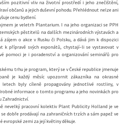
m pozitivní vliv na životní prostředí i jeho znečištění,
ví občanů a jejich duševní pohodu. Přehlédnout nelze ani
šuje cenu bydlení.
jmem je veletrh Plantarium. I na jeho organizaci se PPH
ozemských pěstitelů na dalších mezinárodních výstavách a
á zájem o akce v Rusku či Polsku, a dává jim k dispozici
t k přípravě svých exponátů, chystají–li se vystavovat v
vé pomoci je i poradenství a organizování seminářů pro
skému trhu je program, který se v České republice jmenuje
paně je každý měsíc upozornit zákazníka na okrasné
 letech byly cíleně propagovány jednotlivé rostliny, v
Podrobné informace o tomto programu a jeho novinkách pro
u Zahradnictví.
ě nevelký pracovní kolektiv Plant Publicity Holland je ve
se dobře prodávají na zahraničních trzích a sám papež ve
 evropské zemi za její květiny děkuje.