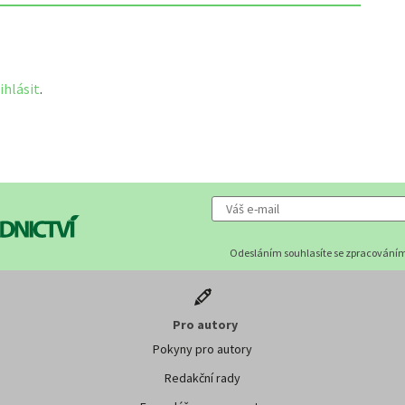
ihlásit
.
Odesláním souhlasíte se zpracováním
Pro autory
Pokyny pro autory
Redakční rady