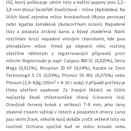
lilií, který poškozuje sáním listy a květní pupeny jsou 2,2–
2,8 mm dlouzí bezkřídlí živočichové – mšice (Aphididea). Na
liliích škodí zejména mšice broskvoňová (Myzus persicae)
nebo kyjatka zemáková (Aulacorthum solani). Napadené
listy a poupata ztrácejí barvu a bývají zkadeřená. Navíc
rostlinám hrozí napadení virovými chorobami, kde jsou
přenašečem mšice. Ihned po objevení mšic rostliny
ošetříme některým z registrovaných přípravků proti
mšicím. Registrován je např. Calypso 480 SC (0,025%), Decis
Mega (0,015%), Mospilan 20 SP (0,04%), Karate se Zeon
Technologií 5 CS (0,03%), Pirimor 50 WG (0,075%) nebo
Plenum (2,4–4,8g/100m² + 4–10 l vody). V případě potřeby je
třeba ošetření opakovat. Ze žravých škůdců na liliích
nejčastěji škodí chřestovníček liliový (Lilioceris lilii).
Oranžově červený brouk o velikosti 7–8 mm, jeho larvy
obalené trusem vyžírají v listech a poupatech otvory. Larvy
jsou velmi žravé, několik kusů dokáže zničit veškeré listy na
rostlině. Ochrana spočívá buď ve sběru brouků nebo