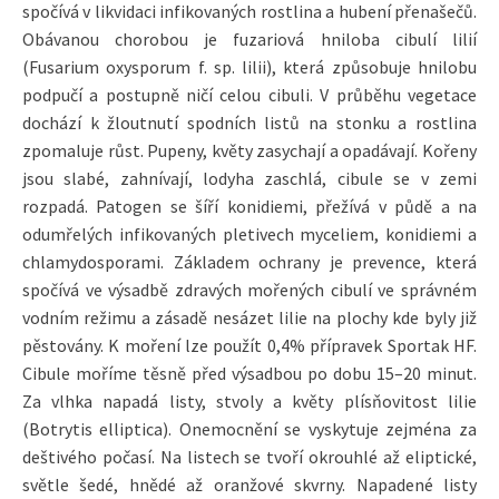
spočívá v likvidaci infikovaných rostlina a hubení přenašečů.
Obávanou chorobou je fuzariová hniloba cibulí lilií
(Fusarium oxysporum f. sp. lilii), která způsobuje hnilobu
podpučí a postupně ničí celou cibuli. V průběhu vegetace
dochází k žloutnutí spodních listů na stonku a rostlina
zpomaluje růst. Pupeny, květy zasychají a opadávají. Kořeny
jsou slabé, zahnívají, lodyha zaschlá, cibule se v zemi
rozpadá. Patogen se šíří konidiemi, přežívá v půdě a na
odumřelých infikovaných pletivech myceliem, konidiemi a
chlamydosporami. Základem ochrany je prevence, která
spočívá ve výsadbě zdravých mořených cibulí ve správném
vodním režimu a zásadě nesázet lilie na plochy kde byly již
pěstovány. K moření lze použít 0,4% přípravek Sportak HF.
Cibule moříme těsně před výsadbou po dobu 15–20 minut.
Za vlhka napadá listy, stvoly a květy plísňovitost lilie
(Botrytis elliptica). Onemocnění se vyskytuje zejména za
deštivého počasí. Na listech se tvoří okrouhlé až eliptické,
světle šedé, hnědé až oranžové skvrny. Napadené listy