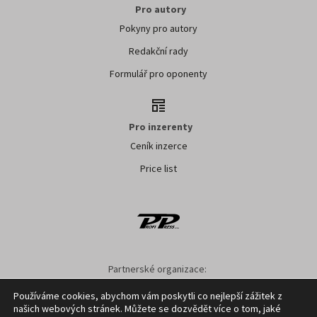
Pro autory
Pokyny pro autory
Redakční rady
Formulář pro oponenty
Pro inzerenty
Ceník inzerce
Price list
Partnerské organizace:
AK ČR
ZS ČR
ASZ ČR
SMA ČR
SDZT
Používáme cookies, abychom vám poskytli co nejlepší zážitek z
našich webových stránek. Můžete se dozvědět více o tom, jaké
Nastavení cookies
GDPR
Facebook
Kontakt