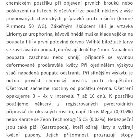
chemickém postřiku při objevení prvních brouků nebo
poškození na listech. K ošetření lze použít některý z výše
jmenovaných chemických přípravků proti mšicím (kromě
Pirimoru 50 WG). Zákeřným škůdcem lilií je vrtavka
Liriomyza urophorina, kávově hnědá muška klade vajíčka na
poupata lilií v první polovině června. Vylíhlé bíložluté larvy
se zavrtávají do poupat, dorůstají do délky 4 mm. Napadená
poupata zaschnou nebo shnijí, případně se vyvinou
deformované proděravělé květy. Při ojedinělém výskytu
stačí napadená poupata odstranit. Při silnějším výskytu je
nutno provést chemický postřik proti dospělcům.
Ošetřovat začneme rostliny od počátku června. Ošetření
opakujeme 3 – 4x v intervalu 7 až 10 dnů. K postřiku
použijeme některý z registrovaných pyretroidních
přípravků do okrasných rostlin, např. Decis Mega (0,015%)
nebo Karate se Zeon Technologií 5 CS (0,03%). Nebezpeční
jsou také plži (Gastropoda), kteří ožírají listy a vyžírají
květní pupeny. Jejich přítomnost prozrazují stopy