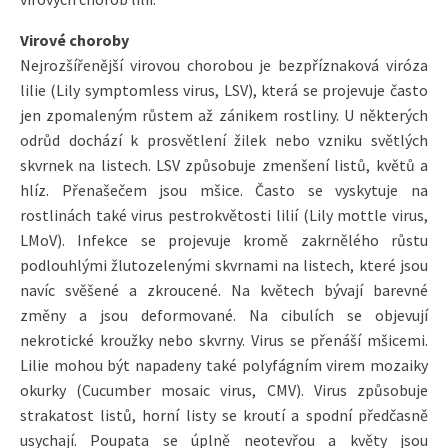
Virové choroby
Nejrozšířenější virovou chorobou je bezpříznaková viróza
lilie (Lily symptomless virus, LSV), která se projevuje často
jen zpomaleným růstem až zánikem rostliny. U některých
odrůd dochází k prosvětlení žilek nebo vzniku světlých
skvrnek na listech. LSV způsobuje zmenšení listů, květů a
hlíz. Přenašečem jsou mšice. Často se vyskytuje na
rostlinách také virus pestrokvětosti lilií (Lily mottle virus,
LMoV). Infekce se projevuje kromě zakrnělého růstu
podlouhlými žlutozelenými skvrnami na listech, které jsou
navíc svěšené a zkroucené. Na květech bývají barevné
změny a jsou deformované. Na cibulích se objevují
nekrotické kroužky nebo skvrny. Virus se přenáší mšicemi.
Lilie mohou být napadeny také polyfágním virem mozaiky
okurky (Cucumber mosaic virus, CMV). Virus způsobuje
strakatost listů, horní listy se kroutí a spodní předčasně
usychají. Poupata se úplně neotevřou a květy jsou