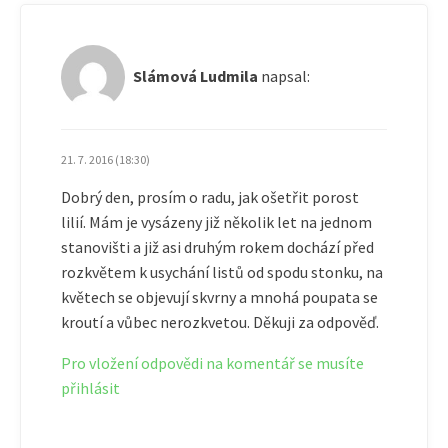
Slámová Ludmila
napsal:
21. 7. 2016 (18:30)
Dobrý den, prosím o radu, jak ošetřit porost
lilií. Mám je vysázeny již několik let na jednom
stanovišti a již asi druhým rokem dochází před
rozkvětem k usychání listů od spodu stonku, na
květech se objevují skvrny a mnohá poupata se
kroutí a vůbec nerozkvetou. Děkuji za odpověď.
Pro vložení odpovědi na komentář se musíte
přihlásit