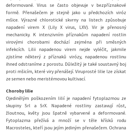
deformované. Virus se často objevuje v bezpříznakové
formě. Přenašečem je stejně jako u předchozích viróz
mšice. Výrazné chlorotické skvrny na listech způsobuje
napadení virem X (Lily X virus, LXV). Vir je přenosný
mechanicky. K intenzivním příznakům napadení rostlin
virovými chorobami dochází zejména při směsných
infekcích. Lilii napadenou virem nejde vyléčit, jakmile
zjistíme některý z příznaků virózy, napadenou rostlinu
ihned odstraníme z porostu. Důležitý je také soustavný boj
proti mšicím, které viry přenášejí. Viruprosté lilie lze získat
ze semen nebo meristémovou kultivací.
Choroby lilie
Ojedinělým poškozením lilií je napadení fytoplazmou ze
skupiny Srl a SrX. Napadené rostliny zastavují růst,
žloutnou, květy jsou špatně vybarvené a deformované.
Fytoplazma přežívá a množí se v těle křísků rodu
Macrosteles, kteří jsou jejím jediným přenašečem. Ochrana