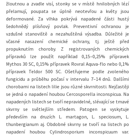
žloutnou a zvadle visí, stonky se v místě hnilobných lézí
přelamují, poupata se úplně neotevřou a květy jsou
deformované. Za vlhka pokrývá napadené části hustý
šedohnědý plísňový povlak. Preventivní ochranou je
vzdušné stanoviště a nezahuštěná výsadba. Důležité je
včasné nasazení chemické ochrany, tj. ještě před
propuknutím choroby. Z registrovaných chemických
přípravků lze použít například 0,15–0,25% přípravek
Mythos 30 SC, 0,15% přípravek Rovral Aquva-flo nebo 0,1%
přípravek Teldor 500 SC. Ošetřujeme podle zvoleného
fungicidu a průběhu počasí v intervalu 7–14 dnů. Dalšími
chorobami na listech lilie jsou různé skvrnitosti. Nejčastěji
se jedná o napadení houbou Cercosporella inconspicua. Na
napadených listech se tvoří nepravidelné, slévající se tmavé
skvrny se světlejším středem. Patogen se vyskytuje
především na druzích L. martagon, L. speciosum, L.
thunbergianum aj. Obdobné skvrny se tvoří na listech po
napadení houbou Cylindrosporium inconspicuum var.