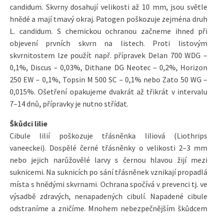
candidum. Skvrny dosahují velikosti až 10 mm, jsou světle
hnědé a mají tmavý okraj. Patogen poškozuje zejména druh
L. candidum. S chemickou ochranou začneme ihned při
objevení prvních skvrn na listech. Proti listovým
skvrnitostem lze použít např. přípravek Delan 700 WDG –
0,1%, Discus – 0,03%, Dithane DG Neotec – 0,2%, Horizon
250 EW – 0,1%, Topsin M 500 SC – 0,1% nebo Zato 50 WG –
0,015%. Ošetření opakujeme dvakrát až třikrát v intervalu
7–14 dnů, přípravky je nutno střídat.
Škůdci lilie
Cibule lilií poškozuje třásněnka liliová (Liothrips
vaneeckei). Dospělé černé třásněnky o velikosti 2–3 mm
nebo jejich narůžovělé larvy s černou hlavou žijí mezi
suknicemi. Na suknicích po sání třásněnek vznikají propadlá
místa s hnědými skvrnami. Ochrana spočívá v prevenci tj. ve
výsadbě zdravých, nenapadených cibulí. Napadené cibule
odstraníme a zničíme. Mnohem nebezpečnějším škůdcem