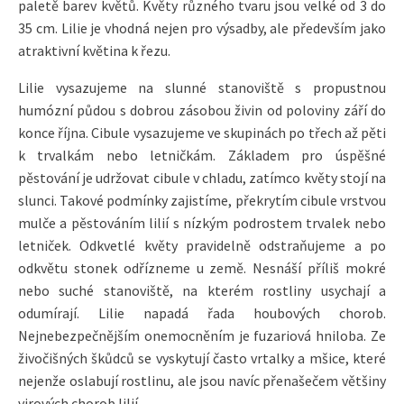
paletě barev květů. Květy různého tvaru jsou velké od 3 do
35 cm. Lilie je vhodná nejen pro výsadby, ale především jako
atraktivní květina k řezu.
Lilie vysazujeme na slunné stanoviště s propustnou
humózní půdou s dobrou zásobou živin od poloviny září do
konce října. Cibule vysazujeme ve skupinách po třech až pěti
k trvalkám nebo letničkám. Základem pro úspěšné
pěstování je udržovat cibule v chladu, zatímco květy stojí na
slunci. Takové podmínky zajistíme, překrytím cibule vrstvou
mulče a pěstováním lilií s nízkým podrostem trvalek nebo
letniček. Odkvetlé květy pravidelně odstraňujeme a po
odkvětu stonek odřízneme u země. Nesnáší příliš mokré
nebo suché stanoviště, na kterém rostliny usychají a
odumírají. Lilie napadá řada houbových chorob.
Nejnebezpečnějším onemocněním je fuzariová hniloba. Ze
živočišných škůdců se vyskytují často vrtalky a mšice, které
nejenže oslabují rostlinu, ale jsou navíc přenašečem většiny
virových chorob lilií.