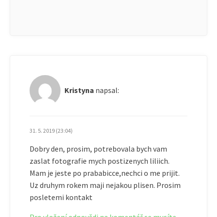
Kristyna
napsal:
31. 5. 2019 (23:04)
Dobry den, prosim, potrebovala bych vam
zaslat fotografie mych postizenych liliich.
Mam je jeste po prababicce,nechci o me prijit.
Uz druhym rokem maji nejakou plisen. Prosim
posletemi kontakt
Pro vložení odpovědi na komentář se musíte