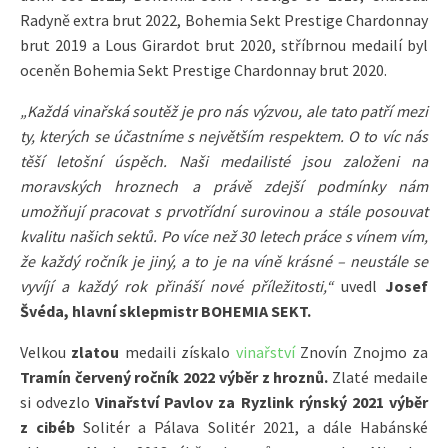
Radyně extra brut 2022, Bohemia Sekt Prestige Chardonnay
brut 2019 a Lous Girardot brut 2020, stříbrnou medailí byl
oceněn Bohemia Sekt Prestige Chardonnay brut 2020.
„Každá vinařská soutěž je pro nás výzvou, ale tato patří mezi
ty, kterých se účastníme s největším respektem. O to víc nás
těší letošní úspěch. Naši medailisté jsou založeni na
moravských hroznech a právě zdejší podmínky nám
umožňují pracovat s prvotřídní surovinou a stále posouvat
kvalitu našich sektů. Po více než 30 letech práce s vínem vím,
že každý ročník je jiný, a to je na víně krásné – neustále se
vyvíjí a každý rok přináší nové příležitosti,“
uvedl
Josef
Švéda, hlavní sklepmistr BOHEMIA SEKT.
Velkou
zlatou
medaili získalo
vinařství
Znovín Znojmo za
Tramín červený ročník 2022 výběr z hroznů.
Zlaté medaile
si odvezlo
Vinařství Pavlov za Ryzlink rýnský 2021 výběr
z cibéb
Solitér a Pálava Solitér 2021, a dále Habánské