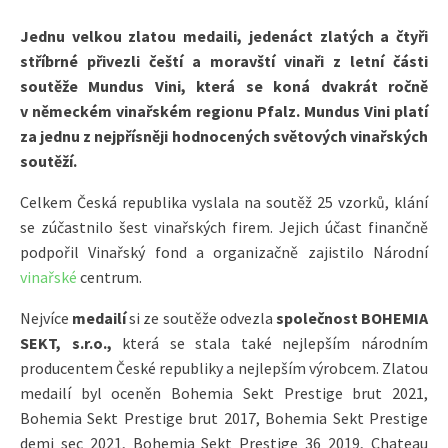
Jednu velkou zlatou medaili, jedenáct zlatých a čtyři
stříbrné přivezli čeští a moravští vinaři z letní části
soutěže Mundus Vini, která se koná dvakrát ročně
v německém vinařském regionu Pfalz. Mundus Vini platí
za jednu z nejpřísněji hodnocených světových vinařských
soutěží.
Celkem Česká republika vyslala na soutěž 25 vzorků, klání
se zúčastnilo šest vinařských firem. Jejich účast finančně
podpořil Vinařský fond a organizačně zajistilo Národní
vinařské
centrum.
Nejvíce
medailí
si ze soutěže odvezla
společnost BOHEMIA
SEKT, s.r.o.,
která se stala také nejlepším národním
producentem České republiky a nejlepším výrobcem. Zlatou
medailí byl oceněn Bohemia Sekt Prestige brut 2021,
Bohemia Sekt Prestige brut 2017, Bohemia Sekt Prestige
demi sec 2021, Bohemia Sekt Prestige 36 2019, Chateau