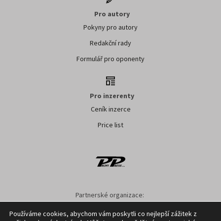
Pro autory
Pokyny pro autory
Redakční rady
Formulář pro oponenty
Pro inzerenty
Ceník inzerce
Price list
Partnerské organizace:
AK ČR
ZS ČR
ASZ ČR
SMA ČR
SDZT
Používáme cookies, abychom vám poskytli co nejlepší zážitek z