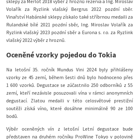
sklepy za Merlot 2018 výběr z hroznů rezerva a Ing. Miroslav
Volařík za Ryzlink vlašský Bergrus 2022 pozdní sběr.
Vinařství Habánské sklepy získalo také stříbrnou medaili za
Rulandské bílé 2021 pozdní sběr, Ing. Miroslav Volařík za
Ryzlink vlašský 2023 pozdní sběr a Eurona s. r.o. za Ryzlink
vlašský 2022 výběr z hroznů.
Oceněné vzorky pojedou do Tokia
Na letošní 35. ročník Mundus Vini 2024 byly přihlášeny
vzorky ze 45 zemí, během šesti dnů bylo hodnoceno přes
1 600 vzorků. Degustace se zúčastnilo 250 odborníků z 55
zemí, kteří nezávisle posuzovali vína v rámci anonymních
degustací. Zlatou medaili v této celosvětové prestižní
soutěži získá víno, které dosáhne minimálně 90 ze 100
bodů.
Výběr oceněných vín z letošní Letní degustace bude
představen na druhém ročníku ProWine Tokyo v polovině