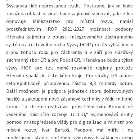
Švýcarska lidé nepřestanou jezdit. Postupně, jak se bude
zasažená oblast otvírat, bude zajímavé sledovat, jak se les
obnovuje. Ministerstvo pro místní rozvoj nabízí
prostřednictvím IROP 2021-2027 možnosti podpory
Hřensku zejména v oblasti Integrovaného záchranného
systému a cestovního ruchu. Výzvy IROP pro IZS vyhlásíme v
srpnu tohoto roku pro záchranky a v září pro Hasičský
záchranný sbor ČR a pro Policii ČR. Hřenska se budou týkat
výzvy IROP pro tzv. méně rozvinuté regiony, protože
Hřensko spadá do Ústeckého kraje. Pro složky IZS máme
celorepublikově připravenou částku 9,3 miliardy korun.
Další možností je podpora jednotek sboru dobrovolných
hasičů a zakoupení nové zásahové techniky v řádu milionů
korun. To chceme realizovat prostřednictvím Komunitně
vedeného místního rozvoje (CLLD),“ vyjmenovává druhy
pomoci místopředseda vlády pro digitalizaci a ministr pro
místní rozvoj Ivan Bartoš. Podpora má mířit i na
modernizaci stanic, služeben, výjezdových základen nebo