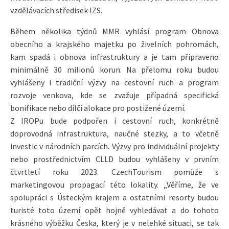
vzdělávacích středisek IZS.
Během několika týdnů MMR vyhlásí program Obnova
obecního a krajského majetku po živelních pohromách,
kam spadá i obnova infrastruktury a je tam připraveno
minimálně 30 milionů korun. Na přelomu roku budou
vyhlášeny i tradiční výzvy na cestovní ruch a program
rozvoje venkova, kde se zvažuje případná specifická
bonifikace nebo dílčí alokace pro postižené území.
Z IROPu bude podpořen i cestovní ruch, konkrétně
doprovodná infrastruktura, naučné stezky, a to včetně
investic v národních parcích. Výzvy pro individuální projekty
nebo prostřednictvím CLLD budou vyhlášeny v prvním
čtvrtletí roku 2023. CzechTourism pomůže s
marketingovou propagací této lokality. „Věříme, že ve
spolupráci s Ústeckým krajem a ostatními resorty budou
turisté toto území opět hojně vyhledávat a do tohoto
krásného výběžku Česka, který je v nelehké situaci, se tak