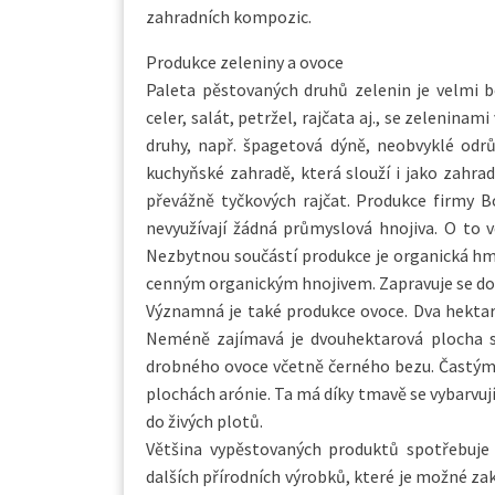
zahradních kompozic.
Produkce zeleniny a ovoce
Paleta pěstovaných druhů zelenin je velmi 
celer, salát, petržel, rajčata aj., se zelenin
druhy, např. špagetová dýně, neobvyklé odr
kuchyňské zahradě, která slouží i jako zahra
převážně tyčkových rajčat. Produkce firmy Bo
nevyužívají žádná průmyslová hnojiva. O to
Nezbytnou součástí produkce je organická hm
cenným organickým hnojivem. Zapravuje se do 
Významná je také produkce ovoce. Dva hektar
Neméně zajímavá je dvouhektarová plocha s
drobného ovoce včetně černého bezu. Častým
plochách arónie. Ta má díky tmavě se vybarvu
do živých plotů.
Většina vypěstovaných produktů spotřebuje
dalších přírodních výrobků, které je možné z