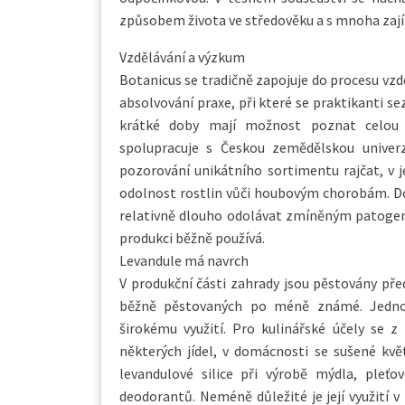
způsobem života ve středověku a s mnoha zají
Vzdělávání a výzkum
Botanicus se tradičně zapojuje do procesu vz
absolvování praxe, při které se praktikanti 
krátké doby mají možnost poznat celou ř
spolupracuje s Českou zemědělskou univer
pozorování unikátního sortimentu rajčat, v j
odolnost rostlin vůči houbovým chorobám. Dos
relativně dlouho odolávat zmíněným patogen
produkci běžně používá.
Levandule má navrch
V produkční části zahrady jsou pěstovány pře
běžně pěstovaných po méně známé. Jednou 
širokému využití. Pro kulinářské účely se z 
některých jídel, v domácnosti se sušené květ
levandulové silice při výrobě mýdla, pleťo
deodorantů. Neméně důležité je její využití v 