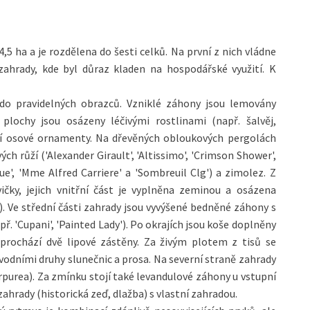
,5 ha a je rozdělena do šesti celků. Na první z nich vládne
zahrady, kde byl důraz kladen na hospodářské využití. K
do pravidelných obrazců. Vzniklé záhony jsou lemovány
plochy jsou osázeny léčivými rostlinami (např. šalvěj,
ejí osové ornamenty. Na dřevěných obloukových pergolách
ch růží ('Alexander Girault', 'Altissimo', 'Crimson Shower',
ue', 'Mme Alfred Carriere' a 'Sombreuil Clg') a zimolez. Z
ičky, jejich vnitřní část je vyplněna zeminou a osázena
Ve střední části zahrady jsou vyvýšené bedněné záhony s
. 'Cupani', 'Painted Lady'). Po okrajích jsou koše doplněny
 prochází dvě lipové zástěny. Za živým plotem z tisů se
vodními druhy slunečnic a prosa. Na severní straně zahrady
purpurea). Za zmínku stojí také levandulové záhony u vstupní
zahrady (historická zeď, dlažba) s vlastní zahradou.