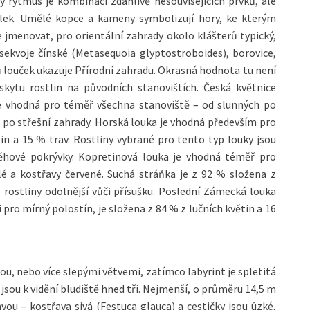
ý rytmus je kombinací zdánlivě nesouvisejících prvků, ale
lek. Umělé kopce a kameny symbolizují hory, ke kterým
ze jmenovat, pro orientální zahrady okolo klášterů typický,
sekvoje čínské (Metasequoia glyptostroboides), borovice,
ů louček ukazuje Přírodní zahradu. Okrasná hodnota tu není
skytu rostlin na původních stanovištích. Česká květnice
Je vhodná pro téměř všechna stanoviště – od slunných po
po střešní zahrady. Horská louka je vhodná především pro
in a 15 % trav. Rostliny vybrané pro tento typ louky jsou
sněhové pokrývky. Kopretinová louka je vhodná téměř pro
lé a kostřavy červené. Suchá stráňka je z 92 % složena z
 o rostliny odolnější vůči přísušku. Poslední Zámecká louka
 pro mírný polostín, je složena z 84 % z lučních květin a 16
dnou, nebo více slepými větvemi, zatímco labyrint je spletitá
é jsou k vidění bludiště hned tři. Nejmenší, o průměru 14,5 m
ávou – kostřava sivá (Festuca glauca) a cestičky jsou úzké,