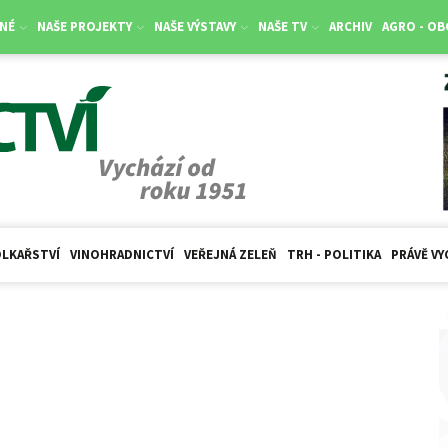
NÉ
NAŠE PROJEKTY
NAŠE VÝSTAVY
NAŠE TV
ARCHIV
AGRO - O
LKAŘSTVÍ
VINOHRADNICTVÍ
VEŘEJNÁ ZELEŇ
TRH - POLITIKA
PRÁVĚ VY