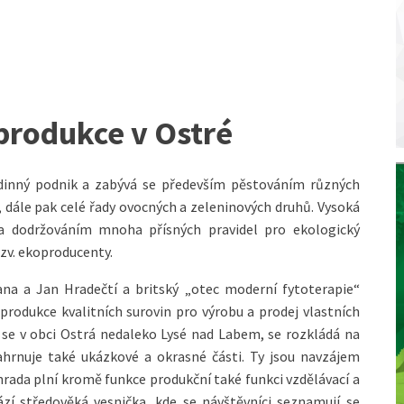
produkce v Ostré
odinný podnik a zabývá se především pěstováním různých
, dále pak celé řady ovocných a zeleninových druhů. Vysoká
na dodržováním mnoha přísných pravidel pro ekologický
tzv. ekoproducenty.
ana a Jan Hradečtí a britský „otec moderní fytoterapie“
 produkce kvalitních surovin pro výrobu a prodej vlastních
 se v obci Ostrá nedaleko Lysé nad Labem, se rozkládá na
ahrnuje také ukázkové a okrasné části. Ty jsou navzájem
ahrada plní kromě funkce produkční také funkci vzdělávací a
zí středověká vesnička, kde se návštěvníci seznamují se