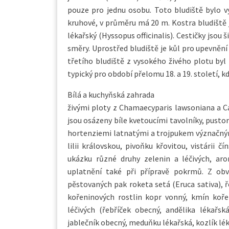
pouze pro jednu osobu. Toto bludiště bylo v
kruhové, v průměru má 20 m. Kostra bludiště 
lékařský (Hyssopus officinalis). Cestičky jsou
směry. Uprostřed bludiště je kůl pro upevnění 
třetího bludiště z vysokého živého plotu byl 
typický pro období přelomu 18. a 19. století, k
Bílá a kuchyňská zahrada
živými ploty z Chamaecyparis lawsoniana a Ca
jsou osázeny bíle kvetoucími tavolníky, pustory
hortenziemi latnatými a trojpukem význačným.
lilii královskou, pivoňku křovitou, vistárii 
ukázku různé druhy zelenin a léčivých, aro
uplatnění také při přípravě pokrmů. Z obvy
pěstovaných pak roketa setá (Eruca sativa), ř
kořeninových rostlin kopr vonný, kmín koře
léčivých (řebříček obecný, andělika lékařs
jablečník obecný, meduňku lékařská, kozlík léka