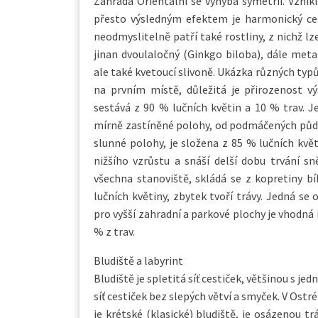
Zahrada Orientální se vyhýbá symetrii. Vznikl
přesto výsledným efektem je harmonický ce
neodmyslitelně patří také rostliny, z nichž l
jinan dvoulaločný (Ginkgo biloba), dále meta
ale také kvetoucí slivoně. Ukázka různých typ
na prvním místě, důležitá je přirozenost vý
sestává z 90 % lučních květin a 10 % trav. 
mírně zastíněné polohy, od podmáčených půd 
slunné polohy, je složena z 85 % lučních květ
nižšího vzrůstu a snáší delší dobu trvání 
všechna stanoviště, skládá se z kopretiny bí
lučních květiny, zbytek tvoří trávy. Jedná se
pro vyšší zahradní a parkové plochy je vhodná i
% z trav.
Bludiště a labyrint
Bludiště je spletitá síť cestiček, většinou s je
síť cestiček bez slepých větví a smyček. V Ostr
je krétské (klasické) bludiště, je osázenou tr