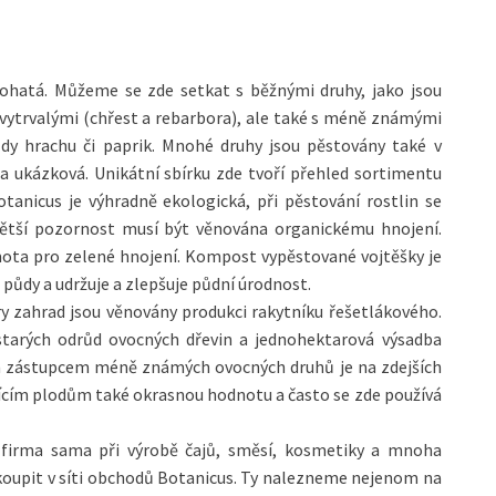
bohatá. Můžeme se zde setkat s běžnými druhy, jako jsou
ami vytrvalými (chřest a rebarbora), ale také s méně známými
ůdy hrachu či paprik. Mnohé druhy jsou pěstovány také v
da ukázková. Unikátní sbírku zde tvoří přehled sortimentu
tanicus je výhradně ekologická, při pěstování rostlin se
 větší pozornost musí být věnována organickému hnojení.
ota pro zelené hnojení. Kompost vypěstované vojtěšky je
půdy a udržuje a zlepšuje půdní úrodnost.
y zahrad jsou věnovány produkci rakytníku řešetlákového.
tarých odrůd ovocných dřevin a jednohektarová výsadba
 zástupcem méně známých ovocných druhů je na zdejších
jícím plodům také okrasnou hodnotu a často se zde používá
 firma sama při výrobě čajů, směsí, kosmetiky a mnoha
akoupit v síti obchodů Botanicus. Ty nalezneme nejenom na