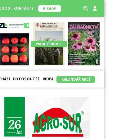
BCHOD
KONTAKTY
E-SHOP
PROHLÉDNOUT
CHÁZÍ
FOTOSOUTĚŽ
VIDEA
KALENDÁŘ AKCÍ