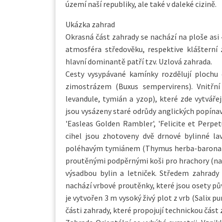
území naší republiky, ale také v daleké cizině.
Ukázka zahrad
Okrasná část zahrady se nachází na ploše asi 4
atmosféra středověku, respektive klášterní 
hlavní dominantě patří tzv. Uzlová zahrada.
Cesty vysypávané kamínky rozdělují plochu 
zimostrázem (Buxus sempervirens). Vnitřní 
levandule, tymián a yzop), které zde vytvář
jsou vysázeny staré odrůdy anglických popínavý
'Easleas Golden Rambler', 'Felicite et Perpet
cihel jsou zhotoveny dvě drnové bylinné lav
poléhavým tymiánem (Thymus herba-barona). 
proutěnými podpěrnými koši pro hrachory (např
výsadbou bylin a letniček. Středem zahrady
nachází vrbové proutěnky, které jsou osety pů
je vytvořen 3 m vysoký živý plot z vrb (Salix 
části zahrady, které propojují technickou část 