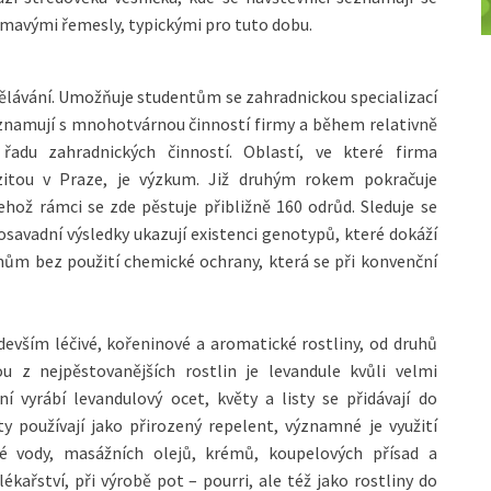
mavými řemesly, typickými pro tuto dobu.
dělávání. Umožňuje studentům se zahradnickou specializací
seznamují s mnohotvárnou činností firmy a během relativně
adu zahradnických činností. Oblastí, ve které firma
zitou v Praze, je výzkum. Již druhým rokem pokračuje
ehož rámci se zde pěstuje přibližně 160 odrůd. Sleduje se
avadní výsledky ukazují existenci genotypů, které dokáží
ům bez použití chemické ochrany, která se při konvenční
devším léčivé, kořeninové a aromatické rostliny, od druhů
z nejpěstovanějších rostlin je levandule kvůli velmi
ní vyrábí levandulový ocet, květy a listy se přidávají do
y používají jako přirozený repelent, významné je využití
vé vody, masážních olejů, krémů, koupelových přísad a
lékařství, při výrobě pot – pourri, ale též jako rostliny do