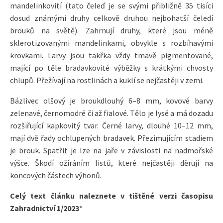
mandelinkovití (tato čeleď je se svými přibližně 35 tisíci
dosud známými druhy celkově druhou nejbohatší čeledí
brouků na světě). Zahrnují druhy, které jsou méně
sklerotizovanými mandelinkami, obvykle s rozbíhavými
krovkami. Larvy jsou takřka vždy tmavě pigmentované,
mající po těle bradavkovité výběžky s krátkými chvosty
chlupů. Přežívají na rostlinách a kuklí se nejčastěji v zemi.
Bázlivec olšový je broukdlouhý 6–8 mm, kovové barvy
zelenavé, černomodré či až fialové. Tělo je lysé a má dozadu
rozšiřující kapkovitý tvar. Černé larvy, dlouhé 10–12 mm,
mají dvě řady ochlupených bradavek. Přezimujícím stadiem
je brouk. Spatřit je lze na jaře v závislosti na nadmořské
výšce. Škodí ožíráním listů, které nejčastěji děrují na
koncových částech výhonů.
Celý text článku naleznete v tištěné verzi časopisu
Zahradnictví 1/2023
*