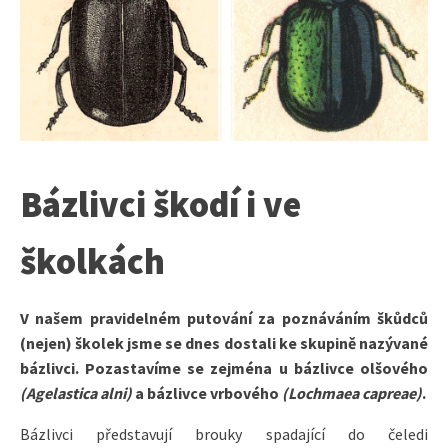
Bázlivci škodí i ve
školkách
V našem pravidelném putování za poznáváním škůdců
(nejen) školek jsme se dnes dostali ke skupině nazývané
bázlivci. Pozastavíme se zejména u bázlivce olšového
(Agelastica alni)
a bázlivce vrbového
(Lochmaea capreae)
.
Bázlivci představují brouky spadající do čeledi