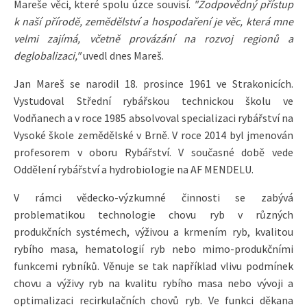
Mareše věci, které spolu úzce souvisí.
"Zodpovědný přístup
k naší přírodě, zemědělství a hospodaření je věc, která mne
velmi zajímá, včetně provázání na rozvoj regionů a
deglobalizaci,"
uvedl dnes Mareš.
Jan Mareš se narodil 18. prosince 1961 ve Strakonicích.
Vystudoval Střední rybářskou technickou školu ve
Vodňanech a v roce 1985 absolvoval specializaci rybářství na
Vysoké škole zemědělské v Brně. V roce 2014 byl jmenován
profesorem v oboru Rybářství. V současné době vede
Oddělení rybářství a hydrobiologie na AF MENDELU.
V rámci vědecko-výzkumné činnosti se zabývá
problematikou technologie chovu ryb v různých
produkčních systémech, výživou a krmením ryb, kvalitou
rybího masa, hematologií ryb nebo mimo-produkčními
funkcemi rybníků. Věnuje se tak například vlivu podmínek
chovu a výživy ryb na kvalitu rybího masa nebo vývoji a
optimalizaci recirkulačních chovů ryb. Ve funkci děkana