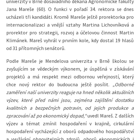
univerzity v Brně dosavadního děkana Agronomické fakulty
Jana Mareše (60). O funkci v pořadí 34. rektora se dnes
ucházeli tři kandidáti. Kromě Mareše ještě prorektorka pro
internacionalizaci a vnější vztahy Martina Lichovníková a
prorektor pro strategii, rozvoj a účelovou činnost Martin
Klimánek. Mareš vyhrál v prvním kole, kdy dostal 19 hlasů
od 31 přítomných senátorů.
Podle Mareše je Mendelova univerzita v Brně školou se
zvyšujícím se vědeckým výkonem, je úspěšná v získávání
projektů a má respekt mezi odbornou veřejností, který
chce nový rektor do budoucna ještě posílit.
„Odborné
zaměření naší univerzity reaguje na hned několik aktuálních
výzev, které před námi jsou, zejména zajištění dostatku
kvalitních a bezpečných potravin, od jejich produkce a
zpracování až po ekonomický dopad,“
uvedl Mareš. Z dalších
výzev a témat zmínil hospodaření v krajině, cirkulární
hospodaření vycházející z oborů odpadového hospodářství
a využívání obnovitelných zdrojů, oborů ekonomických i