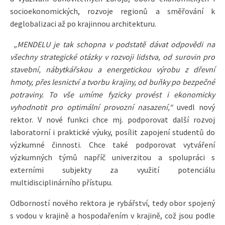
socioekonomických, rozvoje regionů a směřování k
deglobalizaci až po krajinnou architekturu.
„MENDELU je tak schopna v podstatě dávat odpovědi na
všechny strategické otázky v rozvoji lidstva, od surovin pro
stavební, nábytkářskou a energetickou výrobu z dřevní
hmoty, přes lesnictví a tvorbu krajiny, od buňky po bezpečné
potraviny. To vše umíme fyzicky provést i ekonomicky
vyhodnotit pro optimální provozní nasazení,“
uvedl nový
rektor. V nové funkci chce mj. podporovat další rozvoj
laboratorní i praktické výuky, posílit zapojení studentů do
výzkumné činnosti. Chce také podporovat vytváření
výzkumných týmů napříč univerzitou a spolupráci s
externími subjekty za využití potenciálu
multidisciplinárního přístupu.
Odborností nového rektora je rybářství, tedy obor spojený
s vodou v krajině a hospodařením v krajině, což jsou podle