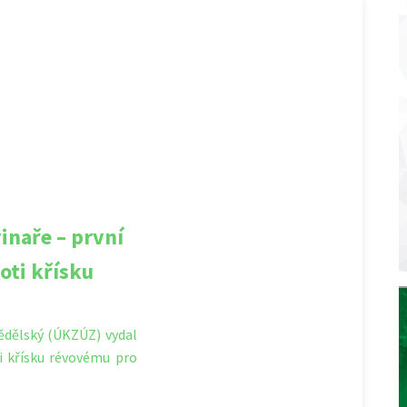
inaře – první
oti křísku
ědělský (ÚKZÚZ) vydal
ti křísku révovému pro