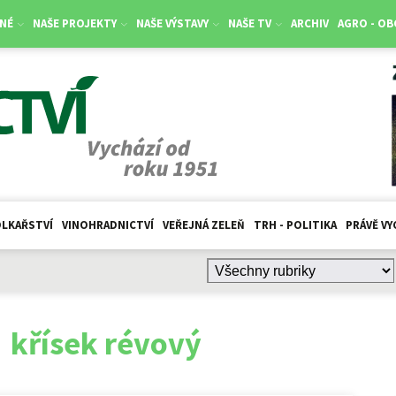
NÉ
NAŠE PROJEKTY
NAŠE VÝSTAVY
NAŠE TV
ARCHIV
AGRO - O
LKAŘSTVÍ
VINOHRADNICTVÍ
VEŘEJNÁ ZELEŇ
TRH - POLITIKA
PRÁVĚ VY
:
křísek révový