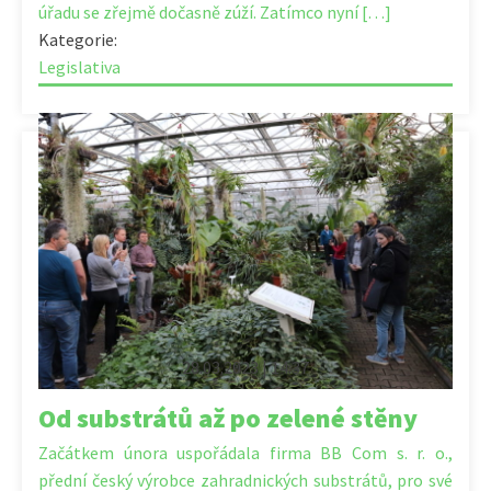
úřadu se zřejmě dočasně zúží. Zatímco nyní […]
Kategorie:
Legislativa
28.03.2023 | 14:37
Od substrátů až po zelené stěny
Začátkem února uspořádala firma BB Com s. r. o.,
přední český výrobce zahradnických substrátů, pro své