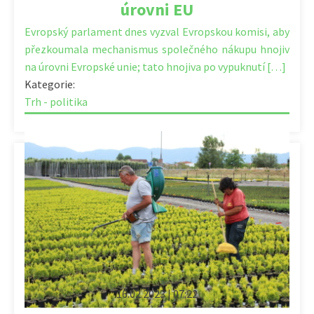
úrovni EU
Evropský parlament dnes vyzval Evropskou komisi, aby
přezkoumala mechanismus společného nákupu hnojiv
na úrovni Evropské unie; tato hnojiva po vypuknutí […]
Kategorie:
Trh - politika
16.02.2023 | 07:22