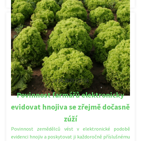
24.06.2023 | 10:18
Povinnost farmářů elektronicky
evidovat hnojiva se zřejmě dočasně
zúží
Povinnost zemědělců vést v elektronické podobě
evidenci hnojiv a poskytovat ji každoročně příslušnému