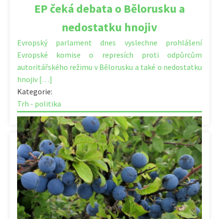
EP čeká debata o Bělorusku a
nedostatku hnojiv
Evropský parlament dnes vyslechne prohlášení
Evropské komise o represích proti odpůrcům
autoritářského režimu v Bělorusku a také o nedostatku
hnojiv […]
Kategorie:
Trh - politika