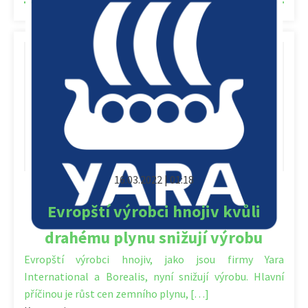
16.03.2022 | 01:18
Evropští výrobci hnojiv kvůli
drahému plynu snižují výrobu
Evropští výrobci hnojiv, jako jsou firmy Yara
International a Borealis, nyní snižují výrobu. Hlavní
příčinou je růst cen zemního plynu, […]