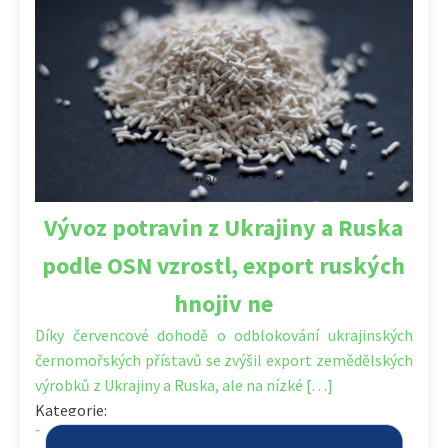
14.09.2022 | 16:35
Vývoz potravin z Ukrajiny a Ruska
podle OSN vzrostl, export ruských
hnojiv ne
Díky červencové dohodě o odblokování ukrajinských
černomořských přístavů se zvýšil export zemědělských
výrobků z Ukrajiny a Ruska, ale na nízké […]
Kategorie:
Trh - politika