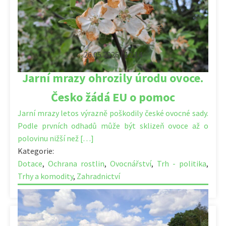
26.05.2026 | 12:14
Jarní mrazy ohrozily úrodu ovoce.
Česko žádá EU o pomoc
Jarní mrazy letos výrazně poškodily české ovocné sady.
Podle prvních odhadů může být sklizeň ovoce až o
polovinu nižší než […]
Kategorie:
Dotace
,
Ochrana rostlin
,
Ovocnářství
,
Trh - politika
,
Trhy a komodity
,
Zahradnictví