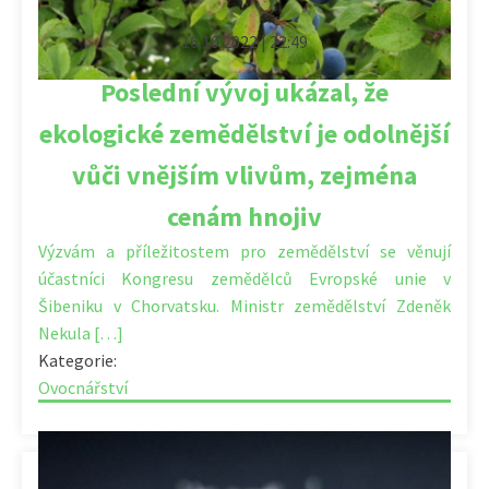
16.10.2022 | 22:49
Poslední vývoj ukázal, že
ekologické zemědělství je odolnější
vůči vnějším vlivům, zejména
cenám hnojiv
Výzvám a příležitostem pro zemědělství se věnují
účastníci Kongresu zemědělců Evropské unie v
Šibeniku v Chorvatsku. Ministr zemědělství Zdeněk
Nekula […]
Kategorie:
Ovocnářství