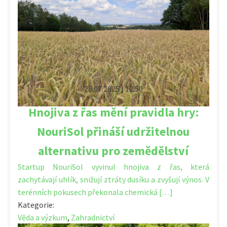
28.07.2025 | 12:50
Hnojiva z řas mění pravidla hry:
NouriSol přináší udržitelnou
alternativu pro zemědělství
Startup NouriSol vyvinul hnojiva z řas, která
zachytávají uhlík, snižují ztráty dusíku a zvyšují výnos. V
terénních pokusech překonala chemická […]
Kategorie:
Věda a výzkum
,
Zahradnictví