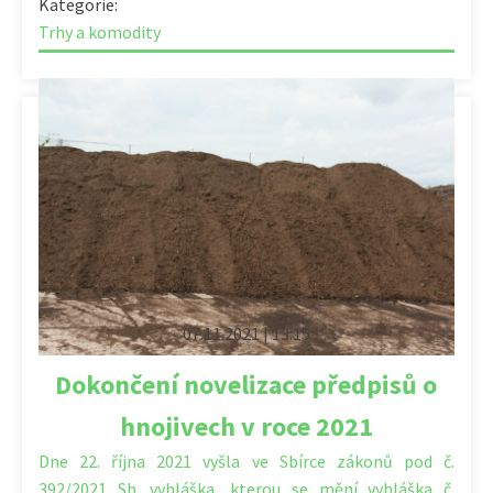
Kategorie:
Trhy a komodity
07.11.2021 | 13:15
Dokončení novelizace předpisů o
hnojivech v roce 2021
Dne 22. října 2021 vyšla ve Sbírce zákonů pod č.
392/2021 Sb. vyhláška, kterou se mění vyhláška č.