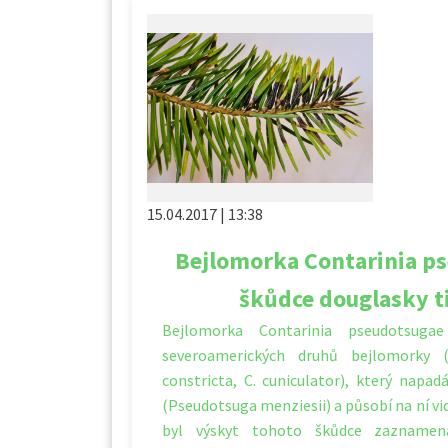
15.04.2017 | 13:38
Bejlomorka Contarinia p
škůdce douglasky ti
Bejlomorka Contarinia pseudotsuga
severoamerických druhů bejlomorky (
constricta, C. cuniculator), který napad
(Pseudotsuga menziesii) a působí na ní vi
byl výskyt tohoto škůdce zazname