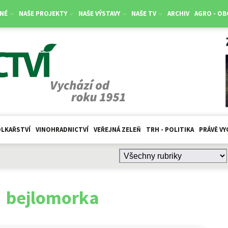
NÉ
NAŠE PROJEKTY
NAŠE VÝSTAVY
NAŠE TV
ARCHIV
AGRO - O
LKAŘSTVÍ
VINOHRADNICTVÍ
VEŘEJNÁ ZELEŇ
TRH - POLITIKA
PRÁVĚ VY
:
bejlomorka