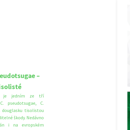
seudotsugae –
solisté
e je jedním ze tří
C. pseudotsugae, C.
á douglasku tisolistou
ditelné škody. Nedávno
nán i na evropském