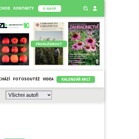
BCHOD
KONTAKTY
E-SHOP
PROHLÉDNOUT
CHÁZÍ
FOTOSOUTĚŽ
VIDEA
KALENDÁŘ AKCÍ