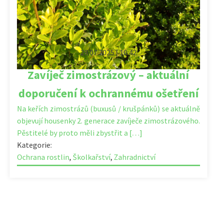
29.07.2025 | 10:42
Zavíječ zimostrázový – aktuální
doporučení k ochrannému ošetření
Na keřích zimostrázů (buxusů / krušpánků) se aktuálně
objevují housenky 2. generace zavíječe zimostrázového.
Pěstitelé by proto měli zbystřit a […]
Kategorie:
Ochrana rostlin
,
Školkařství
,
Zahradnictví