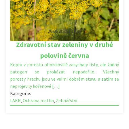
26.06.2025 | 14:56
Zdravotní stav zeleniny v druhé
polovině června
Kopru v porostu ohniskovitě zasychaly listy, ale žádný
patogen se prokázat nepodařilo. Všechny
porosty hrachu jsou ve velmi dobrém stavu a zatím se
neprojevily kořenové […]
Kategorie:
LAKR
,
Ochrana rostlin
,
Zelinářství