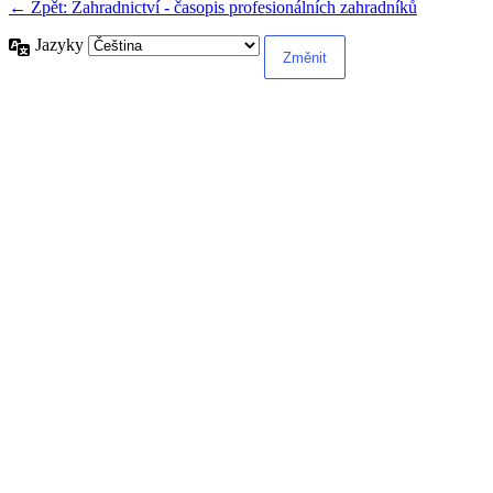
← Zpět: Zahradnictví - časopis profesionálních zahradníků
Jazyky